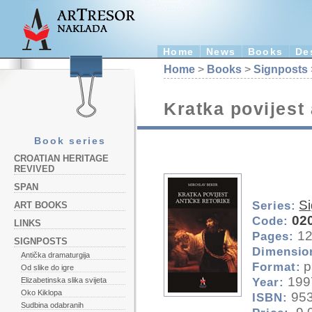
Home
News
Books
De
Home
>
Books
>
Signposts
Kratka povijest 
Book series
CROATIAN HERITAGE
REVIVED
SPAN
S
Series:
ART BOOKS
02
Code:
LINKS
1
Pages:
SIGNPOSTS
Dimensio
Antička dramaturgija
p
Format:
Od slike do igre
199
Year:
Elizabetinska slika svijeta
Oko Kiklopa
953
ISBN:
Sudbina odabranih