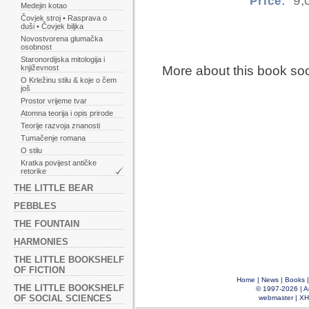
9,
Price:
Medejin kotao
Čovjek stroj • Rasprava o
duši • Čovjek biljka
Novostvorena glumačka
osobnost
Staronordijska mitologija i
književnost
More about this book so
O Krležinu stilu & koje o čem
još
Prostor vrijeme tvar
Atomna teorija i opis prirode
Teorije razvoja znanosti
Tumačenje romana
O stilu
Kratka povijest antičke
retorike
THE LITTLE BEAR
PEBBLES
THE FOUNTAIN
HARMONIES
THE LITTLE BOOKSHELF
OF FICTION
Home
|
News
|
Books
THE LITTLE BOOKSHELF
© 1997-2026 |
A
OF SOCIAL SCIENCES
webmaster
|
XH