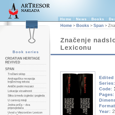
Home
News
Books
De
Home
>
Books
>
Span
> Zna
Značenje nadsl
Lexiconu
Book series
CROATIAN HERITAGE
REVIVED
SPAN
Tročlani sklop
Edited
Andragoška recepcija
književnog teksta
Series
Antički podni mozaici
Code:
Lokacija vizualnosti
Pages:
Slika između izgleda i pogleda
Dimens
U carevoj misiji
Jedna priča – dva
Format
pripovjedača
2
Year:
Uvod u Vitezovićev Lexicon