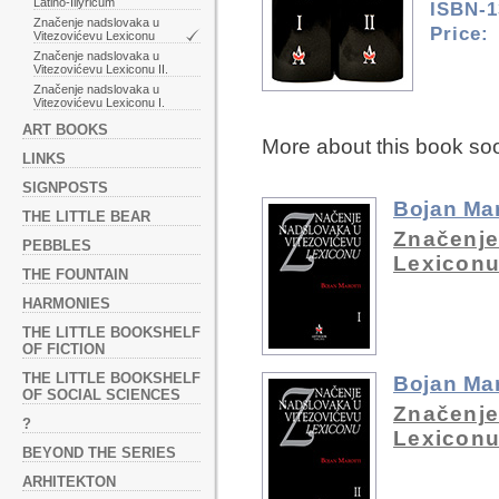
Latino-Illyricum
ISBN-1
Značenje nadslovaka u
Price:
Vitezovićevu Lexiconu
Značenje nadslovaka u
Vitezovićevu Lexiconu II.
Značenje nadslovaka u
Vitezovićevu Lexiconu I.
ART BOOKS
More about this book so
LINKS
SIGNPOSTS
Bojan Mar
THE LITTLE BEAR
Značenje
PEBBLES
Lexiconu 
THE FOUNTAIN
HARMONIES
THE LITTLE BOOKSHELF
OF FICTION
THE LITTLE BOOKSHELF
Bojan Mar
OF SOCIAL SCIENCES
Značenje
?
Lexiconu 
BEYOND THE SERIES
ARHITEKTON