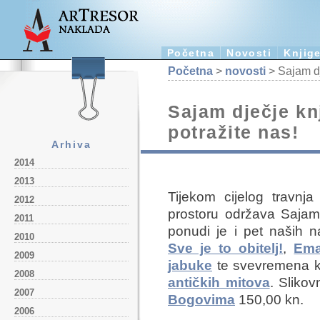
Početna
Novosti
Knjig
Početna
>
novosti
> Sajam dj
Sajam dječje knj
potražite nas!
Arhiva
2014
2013
Tijekom cijelog travnj
2012
prost
oru održava Sajam
2011
ponudi je i pet naših n
2010
Sve je to obitelj!
,
Ema
2009
jabuke
te svevremena kn
2008
antičkih mitova
. Sliko
2007
Bogovima
150,00 kn.
2006