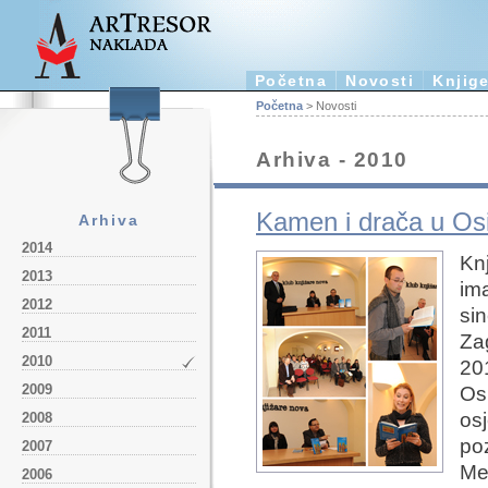
Početna
Novosti
Knjig
Početna
> Novosti
Arhiva - 2010
Kamen i drača u Os
Arhiva
2014
Kn
2013
im
2012
si
2011
Za
2010
20
2009
Osi
os
2008
po
2007
Me
2006