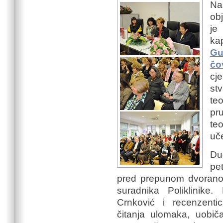
Na
ob
je
ka
Gu
čo
cj
st
te
pr
teo
uče
Du
pet
pred prepunom dvoranom 
suradnika Poliklinike.
Crnković i recenzentic
čitanja ulomaka, uobič