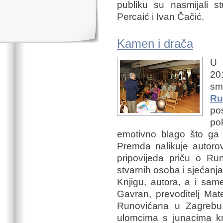
publiku su nasmijali s
Percaić i Ivan Čačić.
Kamen i drača
U 
20
sm
Ru
po
po
emotivno blago što ga j
Premda nalikuje autorov
pripovijeda priču o Run
stvarnih osoba i sjećanj
Knjigu, autora, a i sam
Gavran, prevoditelj Mat
Runovićana u Zagrebu.
ulomcima s junacima k