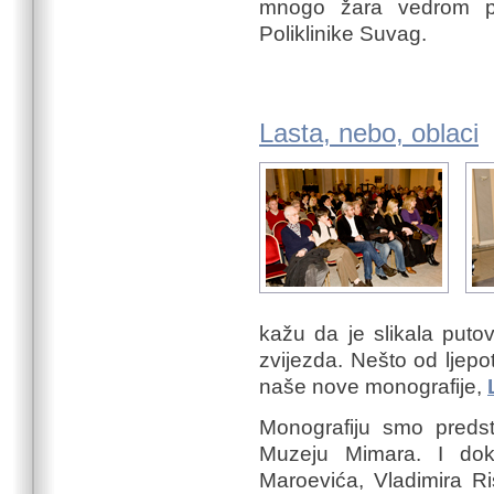
mnogo žara vedrom pj
Poliklinike Suvag.
Lasta, nebo, oblaci
kažu da je slikala puto
zvijezda. Nešto od ljepo
naše nove monografije,
Monografiju smo predsta
Muzeju Mimara. I dok s
Maroevića, Vladimira R