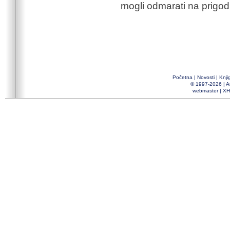
mogli odmarati na prigodn
Početna
|
Novosti
|
Knji
© 1997-2026 |
A
webmaster
|
XH