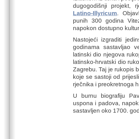
dugogodišnji projekt, 
Latino-Illyricum
. Obja
punih 300 godina Vite
napokon dostupno kulturn
Nastojeći izgraditi jed
godinama sastavljao vel
latinski dio njegova ruko
latinsko-hrvatski dio ruk
Zagrebu. Taj je rukopis 
koje se sastoji od prijes
rječnika i preokretnoga h
U burnu biografiju Pav
uspona i padova, napok
sastavljen oko 1700. godi