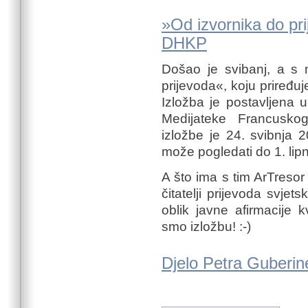
»Od izvornika do pri
DHKP
Došao je svibanj, a s 
prijevoda«, koju priređuj
Izložba je postavljena 
Medijateke Francuskog
izložbe je 24. svibnja 
može pogledati do 1. lip
A što ima s tim ArTresor
čitatelji prijevoda svje
oblik javne afirmacije kv
smo izložbu! :-)
Djelo Petra Guberin