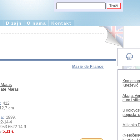
e
Dizajn
O nama
Kontakt
Marie de France
Komemorac
 Maras
Knežević
ate Maras
Akcija: Ve
eura i sli
412
:
12,7 cm
U kolovozu
popusta: o
1999.
ja:
2-14-4
Miljenko 
-953-6522-14-9
€
5,31 €
(Ne)očekiv
igrača – i