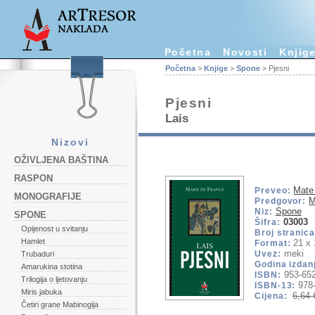
Početna
Novosti
Knjig
Početna
>
Knjige
>
Spone
> Pjesni
Pjesni
Lais
Nizovi
OŽIVLJENA BAŠTINA
RASPON
Mate
Preveo:
MONOGRAFIJE
M
Predgovor:
Spone
Niz:
SPONE
03003
Šifra:
Opijenost u svitanju
Broj stranica
Hamlet
21 x 
Format:
meki
Uvez:
Trubaduri
Godina izdan
Amarukina stotina
953-652
ISBN:
Trilogija o ljetovanju
978
ISBN-13:
Miris jabuka
6,64 
Cijena:
Četiri grane Mabinogija