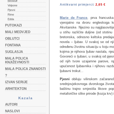
Beowulf
Antikvarni primjerci:
2,65 €
Volpone
Pjesni
Rime
Marie de France
, prva francuska 
Edda
vjerojatno na dvoru engleskoga kr
PUTOKAZI
Akvitanske. Njezino su najglasovitij
MALI MEDVJED
u stihu različite duljine (od stoti
bretonska, odnosno keltska predaja.
OBLUTCI
novela – ljubav. U svakoj se od njih
FONTANA
određenu životnu situaciju u koju mog
kojima je njihova ljubav nastala, nje
SUGLASJA
Govoreći o ljubavi, u svakoj od pjesn
MALA POLICA
od njih tvore uzajamne parove, np
KNJIŽEVNOSTI
upućenost ljubavnika i njihovu raz
MALA POLICA ZNANOSTI
ljubavni trokut...
?
Pjesni
obiluju vilinskom začaranoš
IZVAN SERIJE
srednjovjekovnoga dvorskoga života
ARHITEKTON
baštinu trajno smjestila likove pop
metaforičke slike prirode (kozja krv)
Kazala
AUTORI
NASLOVI