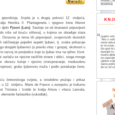
Naruči
prosinca
pjesnikinja, živjela je u drugoj polovici 12. stoljeća,
KNJ
alja Henrika II. Plantageneta i njegove žene Alienor
e djelo
Pjesni (Lais)
. Sastoje se od dvanaest pripovijesti
nu do više od tisuću stihova), u kojima se obrađuje stara
Ljupko veli 
 Osnovna je tema tih pripovijesti, svojevrsnih dvorskih
"Ako s vaš
 raščlanjuje pojedini aspekt ljubavi, tj. svaka prikazuje
mene takva
te mi svoju 
u dospjeti ljubavnici (u pravilu vitez i gospa), okolnosti u
što god mi 
ispunjat ću 
zin razvoj te posljedice koje ta ljubav ima na njihov život.
mudra djela 
i razlažu se njezine različite strane i oblici, stoga mnoge
na zapovije
cijelom svi
r. obvezu šutnje i njezino iznevjeravanje, međusobnu
Samo jedno 
dvojenost, grubu ljubomoru muža i podlo ponašanje žene,
da se od va
ću bretonskoga svijeta, a istodobno pružaju i prikaz
 u 12. stoljeću. Marie de France u europsku je kulturnu
ut Tristana i Izolde te kralja Artura i viteza Lanvala,
 i elemente fantastike (vukodlak).