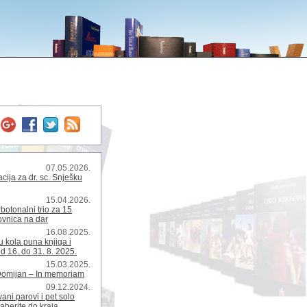
07.05.2026.
ija za dr. sc. Snješku
15.04.2026.
rbotonalni trio za 15
kovnica na dar
16.08.2025.
 kola puna knjiga i
d 16. do 31. 8. 2025.
15.03.2025.
Domijan – In memoriam
09.12.2024.
ani parovi i pet solo
zaberite do kraja