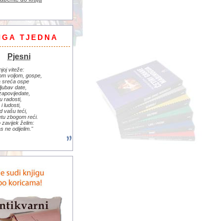
IGA TJEDNA
Pjesni
njoj viteže:
om voljom, gospe,
 sreća ospe
ljubav date,
zapovijedate,
u radosti,
i ludosti,
d vašu teći,
jetu zbogom reći.
zavijek želim:
s ne odijelim."