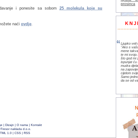
prosinca
redavanje i ponesite sa sobom
25 molekula koje su
KNJ
možete naći
ovdje
.
Ljupko veli 
"Ako s vaš
mene takva
te mi svoju 
što god mi 
ispunjat ću 
mudra djela 
na zapovije
cijelom svi
Samo jedno 
da se od va
ge
|
Dizajn
|
O nama
|
Kontakt
rTresor naklada d.o.o.
TML 1.0
|
CSS
|
RSS