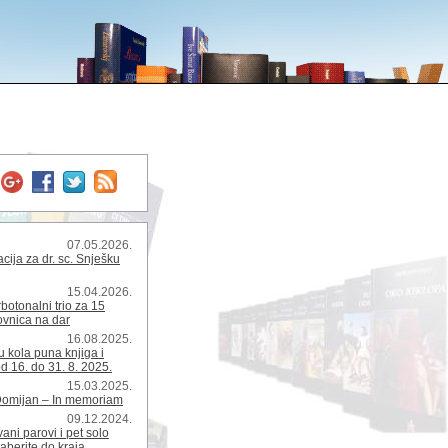
07.05.2026.
ija za dr. sc. Snješku
15.04.2026.
rbotonalni trio za 15
kovnica na dar
16.08.2025.
 kola puna knjiga i
d 16. do 31. 8. 2025.
15.03.2025.
Domijan – In memoriam
09.12.2024.
ani parovi i pet solo
zaberite do kraja