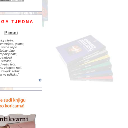
IGA TJEDNA
Pjesni
njoj viteže:
om voljom, gospe,
 sreća ospe
ljubav date,
zapovijedate,
u radosti,
i ludosti,
d vašu teći,
jetu zbogom reći.
zavijek želim:
s ne odijelim."