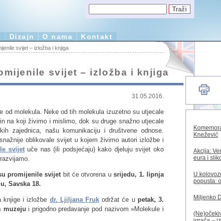
e
Dizajn
O nama
Kontakt
enile svijet – izložba i knjiga
mijenile svijet – izložba i knjiga
31.05.2016.
se od molekula. Neke od tih molekula izuzetno su utjecale
in na koji živimo i mislimo, dok su druge snažno utjecale
Komemorac
skih zajednica, našu komunikaciju i društvene odnose.
Knežević
nažnije oblikovale svijet u kojem živimo autori izložbe i
e svijet
uče nas (ili podsjećaju) kako djeluju svijet oko
Akcija: Ve
eura i sli
 razvijamo.
U kolovozu
u promijenile svijet
bit će otvorena u
srijedu, 1. lipnja
popusta: o
u, Savska 18.
Miljenko 
 knjige i izložbe
dr. Ljiljana Fruk
održat će u
petak, 3.
om muzeju
i prigodno predavanje pod nazivom »Molekule i
(Ne)očekiv
igrača – i