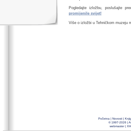
Pogledajte izložbu, poslušajte p
promijenile svijet!
Više o izložbi u Tehničkom muzeju 
Početna
|
Novosti
|
Knji
© 1997-2026 |
A
webmaster
|
XH