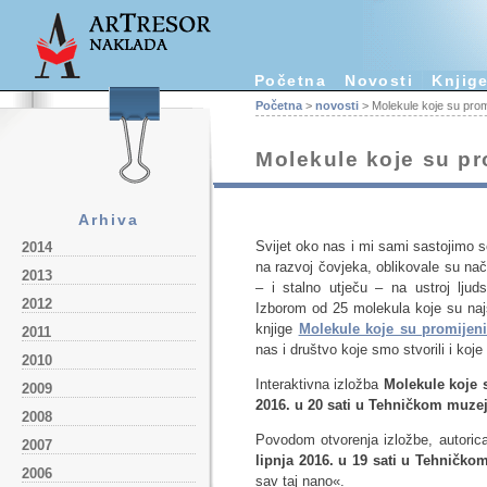
Početna
Novosti
Knjig
Početna
>
novosti
> Molekule koje su promij
Molekule koje su pro
Arhiva
Svijet oko nas i mi sami sastojimo 
2014
na razvoj čovjeka, oblikovale su nač
2013
– i stalno utječu – na ustroj ljud
2012
Izborom od 25 molekula koje su najs
knjige
Molekule koje su promijenil
2011
nas i društvo koje smo stvorili i koje
2010
Interaktivna izložba
Molekule koje s
2009
2016. u 20 sati u Tehničkom muzej
2008
Povodom otvorenja izložbe, autorica
2007
lipnja 2016. u 19 sati u Tehničk
2006
sav taj nano«.