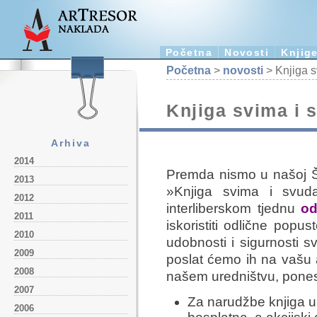
Početna
Novosti
Knjig
Početna
>
novosti
> Knjiga s
Knjiga svima i s
Arhiva
2014
Premda nismo u našoj Še
2013
»Knjiga svima i svud
2012
interliberskom tjednu
od
2011
iskoristiti odlične pop
2010
udobnosti i sigurnosti s
2009
poslat ćemo ih na vašu a
2008
našem uredništvu, ponesi
2007
Za narudžbe knjiga 
2006