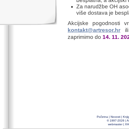
besplatna, a akcijski 
Za narudžbe OH asoci
više dostava je bespl
Akcijske pogodnosti v
kontakt@artresor.hr
il
zaprimimo do
14. 11. 20
Početna
|
Novosti
|
Knji
© 1997-2026 |
A
webmaster
|
XH