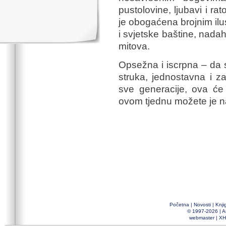
pustolovine, ljubavi i rat
je obogaćena brojnim ilus
i svjetske baštine, nadah
mitova.
Opsežna i iscrpna – da s
struka, jednostavna i z
sve generacije, ova će 
ovom tjednu možete je n
Početna
|
Novosti
|
Knji
© 1997-2026 |
A
webmaster
|
XH