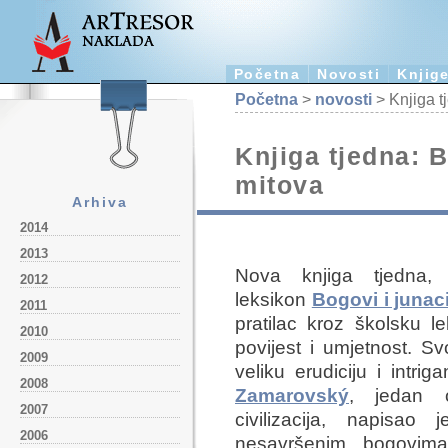
Početna
Novosti
Knjig
Početna
>
novosti
> Knjiga t
Knjiga tjedna: B
mitova
Arhiva
2014
2013
Nova knjiga tjedna,
2012
leksikon
Bogovi i junac
2011
pratilac kroz školsku le
2010
povijest i umjetnost. Sv
2009
veliku erudiciju i intri
2008
Zamarovský
, jedan o
2007
civilizacija, napisao
2006
nesavršenim bogovima