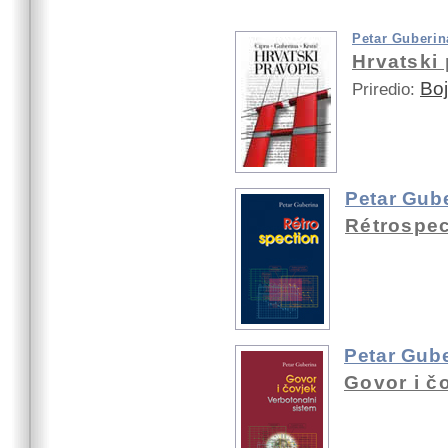
Petar Guberin
Hrvatski
Boj
Priredio:
Petar Gub
Rétrospec
Petar Gub
Govor i č