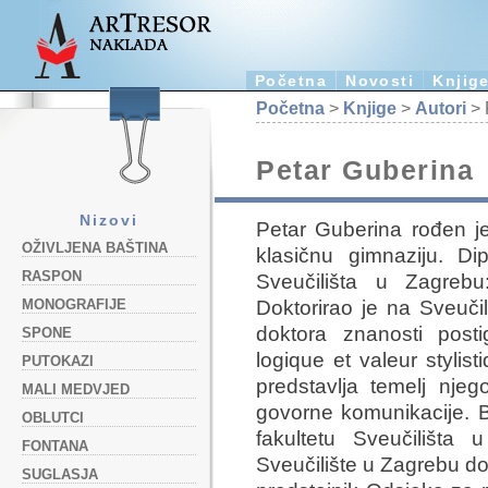
Početna
Novosti
Knjig
Početna
>
Knjige
>
Autori
> 
Petar Guberina
Nizovi
Petar Guberina rođen je
OŽIVLJENA BAŠTINA
klasičnu gimnaziju. Di
RASPON
Sveučilišta u Zagrebu:
Doktorirao je na Sveučil
MONOGRAFIJE
doktora znanosti post
SPONE
logique et valeur stylis
PUTOKAZI
predstavlja temelj njeg
MALI MEDVJED
govorne komunikacije. B
OBLUTCI
fakultetu Sveučilišt
FONTANA
Sveučilište u Zagrebu do
SUGLASJA