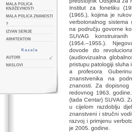
predstojnik Odsjeka za 
MALA POLICA
Institut za fonetiku (
KNJIŽEVNOSTI
(1965.), kojima je rukov
MALA POLICA ZNANOSTI
verbotonalnog sistema (
?
na području govorne kom
IZVAN SERIJE
SUVAG konstruiranih
ARHITEKTON
(1954.–1955.). Njegov
dovode do revoluciona
Kazala
(audiovizualna globalno
AUTORI
pristupu patologiji sluh
NASLOVI
a profesora Guberin
znanstvenika na podru
znanosti. Za dopisnog
redovnog 1963. godine. 
(tada Centar) SUVAG. Za
u cijelom razdoblju dje
znanstveni i stručni vodit
razvoj i primjenu verbo
je 2005. godine.