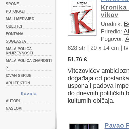
SPONE
Kronika 
PUTOKAZI
vikov
MALI MEDVJED
B
Urednik:
OBLUTCI
A
Priredio:
FONTANA
A
Pogovor:
SUGLASJA
628 str |
20 x 14 cm | tvr
MALA POLICA
KNJIŽEVNOSTI
51,76 €
MALA POLICA ZNANOSTI
?
Vitezovićev ambiciozni
IZVAN SERIJE
događaja od postanka 
ARHITEKTON
uspona i padova imperi
do dnevnih političkih 
Kazala
kulturnih običaja.
AUTORI
NASLOVI
Pavao R