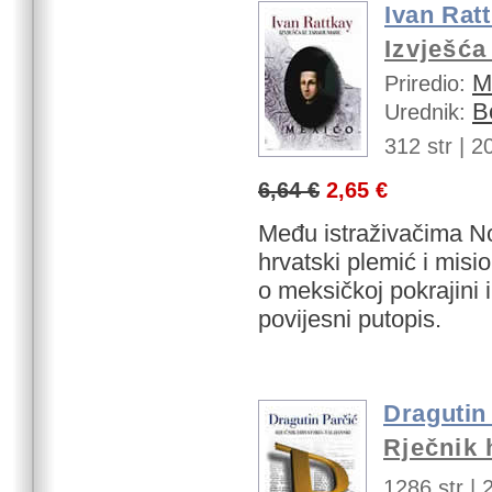
Ivan Rat
Izvješća
M
Priredio:
B
Urednik:
312 str |
20
6,64 €
2,65 €
Među istraživačima Nov
hrvatski plemić i misi
o meksičkoj pokrajini
povijesni putopis.
Dragutin
Rječnik 
1286 str |
2