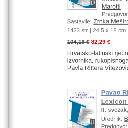
Marotti
Predgovor
Zrnka Meštr
Sastavile:
1423 str |
24,5 x 18 cm | 
104,19 €
82,29 €
Hrvatsko-latinski rječn
izvornika, rukopisnog
Pavla Rittera Vitezovi
Pavao Ri
Lexicon 
II. svezak
B
Urednik:
Predgovor