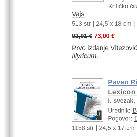
Kritičko čit
Vajs
513 str |
24,5 x 18 cm | t
92,91 €
73,00 €
Prvo izdanje Vitezovi
Illyricum
.
Pavao Ri
Lexicon 
I. svezak,
B
Urednik:
Pogovor:
1188 str |
24,5 x 17 cm | 