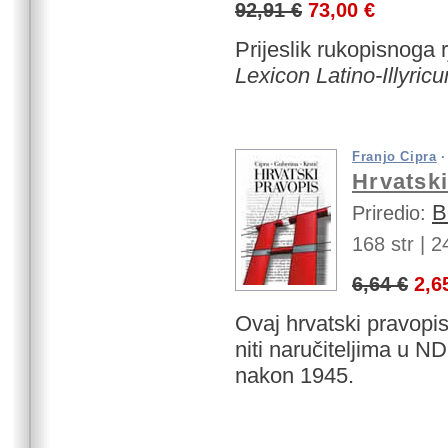
92,91 €
73,00 €
Prijeslik rukopisnoga 
Lexicon Latino-Illyric
Franjo Cipra
Hrvatski
B
Priredio:
168 str |
24
6,64 €
2,6
Ovaj hrvatski pravopis
niti naručiteljima u N
nakon 1945.