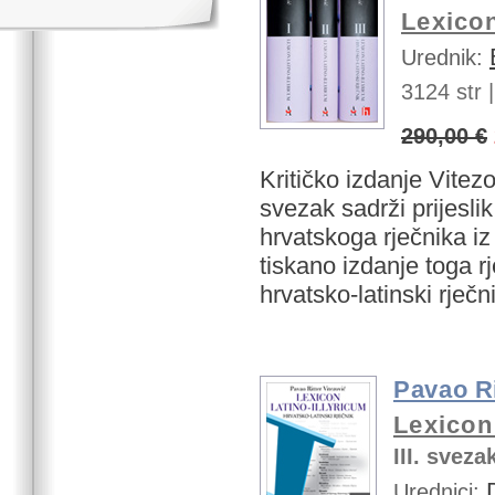
Lexicon
Urednik:
3124 str |
290,00 €
Kritičko izdanje Vite
svezak sadrži prijesli
hrvatskoga rječnika iz
tiskano izdanje toga rj
hrvatsko-latinski rječn
Pavao Ri
Lexicon 
III. sveza
Urednici: