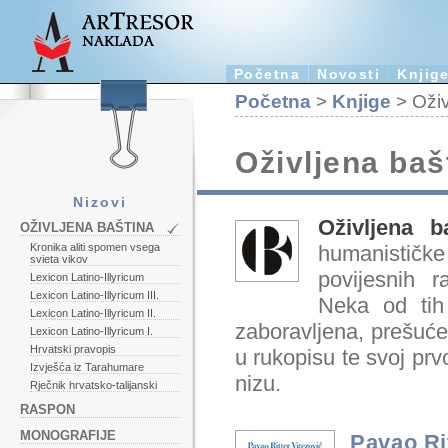
Početna
Novosti
Knjig
Početna
>
Knjige
> Oživ
Oživljena baš
Nizovi
Oživljena b
OŽIVLJENA BAŠTINA
humanističk
Kronika aliti spomen vsega
svieta vikov
povijesnih 
Lexicon Latino-Illyricum
Lexicon Latino-Illyricum III.
Neka od tih 
Lexicon Latino-Illyricum II.
zaboravljena, prešuće
Lexicon Latino-Illyricum I.
Hrvatski pravopis
u rukopisu te svoj pr
Izvješća iz Tarahumare
nizu.
Rječnik hrvatsko-talijanski
RASPON
MONOGRAFIJE
Pavao Ri