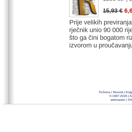
15,93 €
6,
Prije velikih previranja
rječnik unio 90 000 rije
što ga čini bogatom r
izvorom u proučavanju
Početna
|
Novosti
|
Knji
© 1997-2026 |
A
webmaster
|
XH