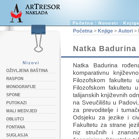
Početna
Novosti
Knjig
Početna
>
Knjige
>
Autori
> 
Natka Badurina
Nizovi
Natka Badurina rođena
OŽIVLJENA BAŠTINA
komparativnu književnos
RASPON
Filozofskom fakultetu 
Filozofskom fakultetu
MONOGRAFIJE
talijanskih književnih od
SPONE
na Sveučilištu u Padovi
PUTOKAZI
za prevoditelje i tumač
MALI MEDVJED
Odsjeku za jezike i civ
OBLUTCI
Fakultetu za strane jez
FONTANA
niz stručnih i znans
SUGLASJA