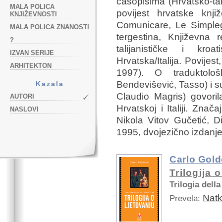
časopisima (Hrvatsko-tal
MALA POLICA
povijest hrvatske knji
KNJIŽEVNOSTI
Comunicare, Le Simplega
MALA POLICA ZNANOSTI
tergestina, Književna r
?
talijanističke i kro
IZVAN SERIJE
Hrvatska/Italija. Povijes
ARHITEKTON
1997). O traduktološk
Bendevišević, Tasso) i 
Kazala
Claudio Magris) govoril
AUTORI
Hrvatskoj i Italiji. Znača
NASLOVI
Nikola Vitov Gučetić, Dij
1995, dvojezično izdanje
Carlo Gold
Trilogija 
Trilogia della
Natk
Prevela: