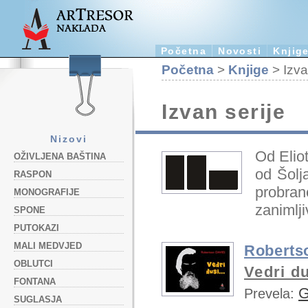
Početna
Novosti
Knjig
Početna
>
Knjige
> Izva
Izvan serije
Nizovi
Od Elio
OŽIVLJENA BAŠTINA
od Šolj
RASPON
probran
MONOGRAFIJE
zanimlj
SPONE
PUTOKAZI
MALI MEDVJED
Roberts
OBLUTCI
Vedri du
FONTANA
G
Prevela:
SUGLASJA