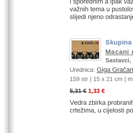
i sporednim a ipak va
važnih tema u pustolov
slijedi njeno odrastanj
Skupina
Macani 
Sastavci,
Giga Grača
Urednica:
159 str |
15 x 21 cm | me
5,31 €
1,33 €
Vedra zbirka probrani
crtežima, u cijelosti