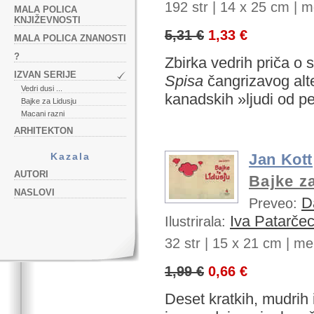
192 str |
14 x 25 cm | me
MALA POLICA
KNJIŽEVNOSTI
5,31 €
1,33 €
MALA POLICA ZNANOSTI
?
Zbirka vedrih priča o 
IZVAN SERIJE
Spisa
čangrizavog alte
Vedri dusi ...
kanadskih »ljudi od p
Bajke za Lidusju
Macani razni
ARHITEKTON
Jan Kott
Kazala
AUTORI
Bajke z
NASLOVI
D
Preveo:
Iva Patarče
Ilustrirala:
32 str |
15 x 21 cm | mek
1,99 €
0,66 €
Deset kratkih, mudrih i