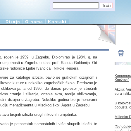
e
Dizajn
O nama
Kontakt
og, rođen je 1959. u Zagrebu. Diplomirao je 1984. g. na
h umjetnosti u Zagrebu u klasi prof. Raoula Goldonija. Od
orske radionice Ljube Ivančića i Nikole Reisera.
Komemorac
govore za kataloge izložbi, bavio se grafičkim dizajnom i
Knežević
 likovne kulture u nekoliko zagrebačkih škola. Predavao je
a i oblikovanja, a od 1996. do danas profesor je stručnih
Akcija: Ve
eura i sli
ivno crtanje i slikanje, crtanje akta, teorija oblikovanja,
sti i dizajna u Zagrebu. Nekoliko godina bio je honorarni
U kolovozu
tudiju menadžmenta u Visokog školi Agora u Zagrebu.
popusta: o
tava brojnih izložbi drugih likovnih umjetnika.
Miljenko 
ario je petnaestak samostalnih i više skupnih izložbi te
(Ne)očekiv
igrača – i