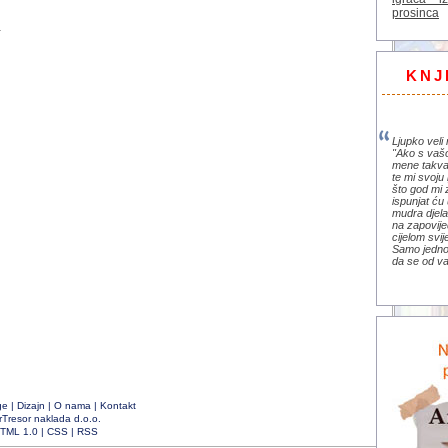
prosinca
.
KNJ
Ljupko veli 
"Ako s vaš
mene takva
te mi svoju 
što god mi 
ispunjat ću 
mudra djela 
na zapovije
cijelom svi
Samo jedno 
da se od va
ge
|
Dizajn
|
O nama
|
Kontakt
rTresor naklada d.o.o.
TML 1.0
|
CSS
|
RSS