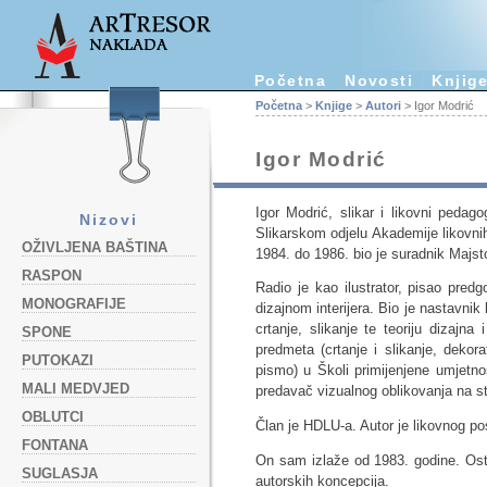
Početna
Novosti
Knjig
Početna
>
Knjige
>
Autori
> Igor Modrić
Igor Modrić
Igor Modrić, slikar i likovni pedag
Nizovi
Slikarskom odjelu Akademije likovni
OŽIVLJENA BAŠTINA
1984. do 1986. bio je suradnik Majst
RASPON
Radio je kao ilustrator, pisao pred
MONOGRAFIJE
dizajnom interijera. Bio je nastavnik
crtanje, slikanje te teoriju dizajn
SPONE
predmeta (crtanje i slikanje, dekorat
PUTOKAZI
pismo) u Školi primijenjene umjetno
MALI MEDVJED
predavač vizualnog oblikovanja na s
OBLUTCI
Član je HDLU-a. Autor je likovnog pos
FONTANA
On sam izlaže od 1983. godine. Ostv
SUGLASJA
autorskih koncepcija.