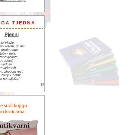
IGA TJEDNA
Pjesni
njoj viteže:
om voljom, gospe,
 sreća ospe
ljubav date,
zapovijedate,
u radosti,
i ludosti,
d vašu teći,
jetu zbogom reći.
zavijek želim:
s ne odijelim."