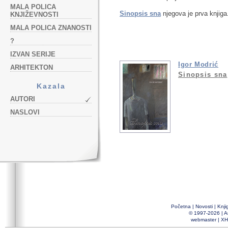
MALA POLICA
Sinopsis sna
njegova je prva knjiga
KNJIŽEVNOSTI
MALA POLICA ZNANOSTI
?
IZVAN SERIJE
Igor Modrić
ARHITEKTON
Sinopsis sna
Kazala
AUTORI
NASLOVI
Početna
|
Novosti
|
Knji
© 1997-2026 |
A
webmaster
|
XH