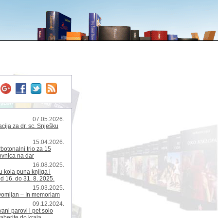
07.05.2026.
ija za dr. sc. Snješku
15.04.2026.
rbotonalni trio za 15
kovnica na dar
16.08.2025.
 kola puna knjiga i
d 16. do 31. 8. 2025.
15.03.2025.
Domijan – In memoriam
09.12.2024.
ani parovi i pet solo
zaberite do kraja