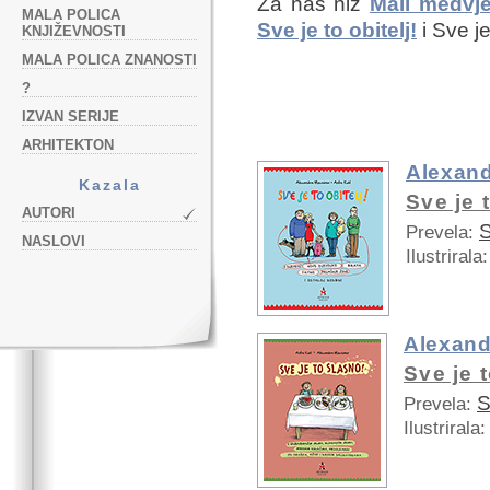
Za naš niz
Mali medvj
MALA POLICA
Sve je to obitelj!
i Sve je
KNJIŽEVNOSTI
MALA POLICA ZNANOSTI
?
IZVAN SERIJE
ARHITEKTON
Alexand
Kazala
Sve je t
AUTORI
S
Prevela:
NASLOVI
Ilustrirala:
Alexand
Sve je 
S
Prevela:
Ilustrirala: