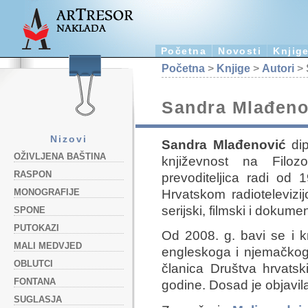
Početna
Novosti
Knjig
Početna
>
Knjige
>
Autori
> 
Sandra Mlađeno
Nizovi
Sandra Mlađenović
dip
OŽIVLJENA BAŠTINA
književnost na Filo
RASPON
prevoditeljica radi od 
Hrvatskom radiotelevizi
MONOGRAFIJE
serijski, filmski i dokum
SPONE
PUTOKAZI
Od 2008. g. bavi se i k
MALI MEDVJED
engleskoga i njemačkoga
OBLUTCI
članica Društva hrvatsk
FONTANA
godine. Dosad je objavila
SUGLASJA