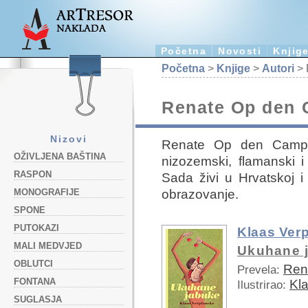
Početna
Novosti
Knjig
Početna
>
Knjige
>
Autori
> 
Renate Op den
Nizovi
Renate Op den Camp 
OŽIVLJENA BAŠTINA
nizozemski, flamanski i 
RASPON
Sada živi u Hrvatskoj i
obrazovanje.
MONOGRAFIJE
SPONE
PUTOKAZI
Klaas Ver
MALI MEDVJED
Ukuhane 
OBLUTCI
Ren
Prevela:
FONTANA
Kl
Ilustrirao:
SUGLASJA