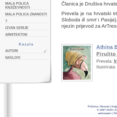
Članica je Društva hrvats
MALA POLICA
KNJIŽEVNOSTI
Prevela je na hrvatski t
MALA POLICA ZNANOSTI
Sloboda ili smrt
i
Pasija
)
?
njezin prijevod za ArTre
IZVAN SERIJE
ARHITEKTON
Kazala
Athina 
AUTORI
Pirulito
NASLOVI
I
Prevela:
Ilustrirala:
Početna
|
Novosti
|
Knji
© 1997-2026 |
A
webmaster
|
XH