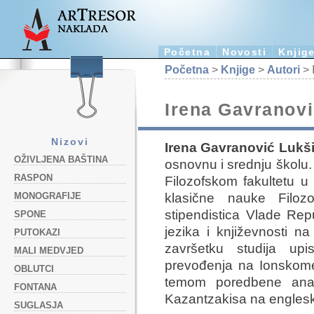
Početna
Novosti
Knjig
Početna
>
Knjige
>
Autori
> 
Irena Gavranovi
Nizovi
Irena Gavranović Lukš
OŽIVLJENA BAŠTINA
osnovnu i srednju školu. 
RASPON
Filozofskom fakultetu u
klasične nauke Filoz
MONOGRAFIJE
stipendistica Vlade Rep
SPONE
jezika i književnosti na
PUTOKAZI
završetku studija upi
MALI MEDVJED
prevođenja na Ionskome 
OBLUTCI
temom poredbene anal
FONTANA
Kazantzakisa na engleski,
SUGLASJA