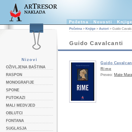
Početna
Novosti
Knjig
Početna
>
Knjige
>
Autori
> Guido Cavalc
Guido Cavalcanti
Nizovi
Guido Cavalcan
OŽIVLJENA BAŠTINA
Rime
Mate Mar
RASPON
Preveo:
MONOGRAFIJE
SPONE
PUTOKAZI
MALI MEDVJED
OBLUTCI
FONTANA
SUGLASJA