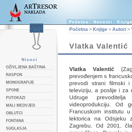
Početna
Novosti
Knjig
Početna
>
Knjige
>
Autori
> 
Vlatka Valentić
Nizovi
OŽIVLJENA BAŠTINA
Vlatka Valentić
(Zagr
RASPON
prevođenjem s francusko
prevodi strani filmski 
MONOGRAFIJE
televiziju, a poslije i 
SPONE
Udruge prevoditelja 
PUTOKAZI
videoprodukciju. Od 
MALI MEDVJED
Francuskom institutu 
OBLUTCI
lektorica na Odsjeku z
FONTANA
Zagrebu. Od 2001. član
SUGLASJA