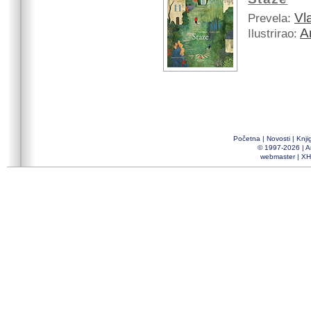
Vl
Prevela:
A
Ilustrirao:
Početna
|
Novosti
|
Knji
© 1997-2026 |
A
webmaster
|
XH