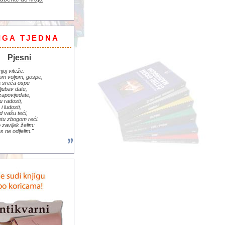
IGA TJEDNA
Pjesni
njoj viteže:
om voljom, gospe,
 sreća ospe
ljubav date,
zapovijedate,
u radosti,
i ludosti,
d vašu teći,
jetu zbogom reći.
zavijek želim:
s ne odijelim."