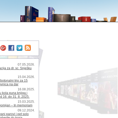
07.05.2026.
ija za dr. sc. Snješku
15.04.2026.
rbotonalni trio za 15
kovnica na dar
16.08.2025.
 kola puna knjiga i
d 16. do 31. 8. 2025.
15.03.2025.
Domijan – In memoriam
09.12.2024.
ani parovi i pet solo
zaberite do kraja