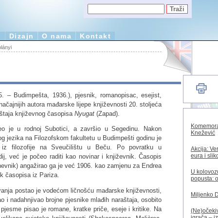
e
Dizajn
O nama
Kontakt
lányi
. – Budimpešta, 1936.), pjesnik, romanopisac, esejist,
značajnijih autora mađarske lijepe književnosti 20. stoljeća
aštaja književnog časopisa
Nyugat
(Zapad).
Komemorac
eo je u rodnoj Subotici, a završio u Segedinu. Nakon
Knežević
g jezika na Filozofskom fakultetu u Budimpešti godinu je
iz filozofije na Sveučilištu u Beču. Po povratku u
Akcija: Ve
eura i sli
ij, već je počeo raditi kao novinar i književnik. Časopis
evnik) angažirao ga je već 1906. kao zamjenu za Endrea
U kolovozu
ik časopisa iz Pariza.
popusta: o
anja postao je vodećom ličnošću mađarske književnosti,
Miljenko 
ao i nadahnjivao brojne pjesnike mlađih naraštaja, osobito
 pjesme pisao je romane, kratke priče, eseje i kritike. Na
(Ne)očekiv
igrača – i