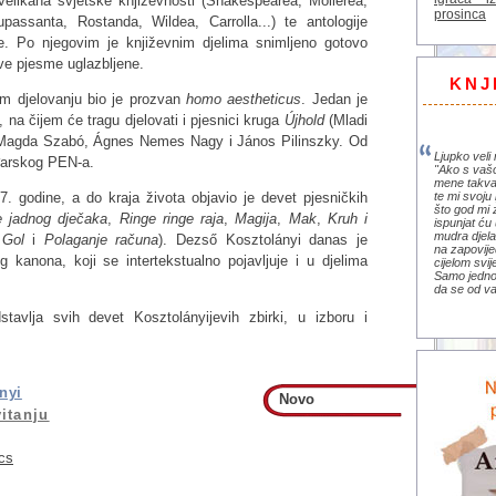
velikana svjetske književnosti (Shakespearea, Molièrea,
prosinca
assanta, Rostanda, Wildea, Carrolla...) te antologije
e. Po njegovim je književnim djelima snimljeno gotovo
ve pjesme uglazbljene.
KNJ
om djelovanju bio je prozvan
homo aestheticus
. Jedan je
, na čijem će tragu djelovati i pjesnici kruga
Újhold
(Mladi
 Magda Szabó, Ágnes Nemes Nagy i János Pilinszky. Od
Ljupko veli 
đarskog PEN-a.
"Ako s vaš
mene takva
. godine, a do kraja života objavio je devet pjesničkih
te mi svoju 
što god mi 
e jadnog dječaka
,
Ringe ringe raja
,
Magija
,
Mak
,
Kruh i
ispunjat ću 
mudra djela 
,
Gol
i
Polaganje računa
). Dezső Kosztolányi danas je
na zapovije
 kanona, koji se intertekstualno pojavljuje i u djelima
cijelom svi
Samo jedno 
da se od va
tavlja svih devet Kosztolányijevih zbirki, u izboru i
nyi
Novo
itanju
cs