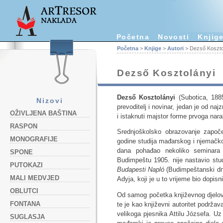
Početna
Novosti
Knjig
Početna
>
Knjige
>
Autori
> Dezső Koszto
Dezső Kosztolányi
Dezső Kosztolányi
(Subotica, 1885
Nizovi
prevoditelj i novinar, jedan je od naj
OŽIVLJENA BAŠTINA
i istaknuti majstor forme prvoga nar
RASPON
Srednjoškolsko obrazovanje započ
MONOGRAFIJE
godine studija mađarskog i njemačko
dana pohađao nekoliko seminara 
SPONE
Budimpeštu 1905. nije nastavio stud
PUTOKAZI
Budapesti Napló
(Budimpeštanski dn
MALI MEDVJED
Adyja, koji je u to vrijeme bio dopisn
OBLUTCI
Od samog početka književnog djelov
FONTANA
te je kao književni autoritet podržav
velikoga pjesnika Attilu Józsefa. Uz
SUGLASJA