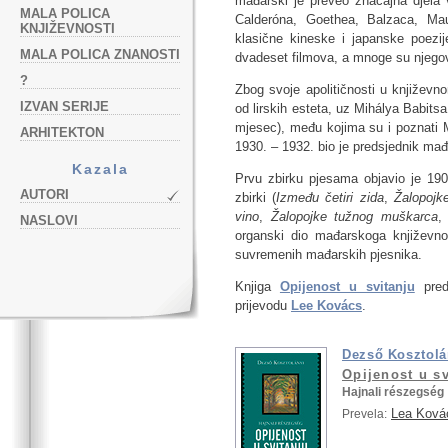
mađarski je preveo značajna djela 
MALA POLICA
Calderóna, Goethea, Balzaca, Maup
KNJIŽEVNOSTI
klasične kineske i japanske poezij
MALA POLICA ZNANOSTI
dvadeset filmova, a mnoge su njego
?
Zbog svoje apolitičnosti u književn
IZVAN SERIJE
od lirskih esteta, uz Mihálya Babitsa
mjesec), među kojima su i poznati
ARHITEKTON
1930. – 1932. bio je predsjednik ma
Kazala
Prvu zbirku pjesama objavio je 1907
AUTORI
zbirki (
Između četiri zida
,
Žalopojk
vino
,
Žalopojke tužnog muškarca
NASLOVI
organski dio mađarskoga književnog
suvremenih mađarskih pjesnika.
Knjiga
Opijenost u svitanju
preds
prijevodu
Lee Kovács
.
Dezső Kosztolá
Opijenost u sv
Hajnali részegség
Lea Ková
Prevela: