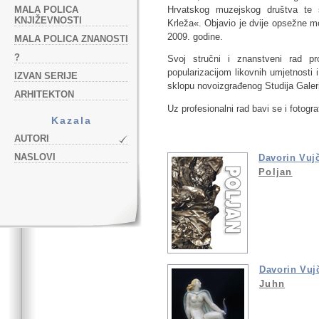
Hrvatskog muzejskog društva te s
MALA POLICA
KNJIŽEVNOSTI
Krleža«. Objavio je dvije opsežne m
2009. godine.
MALA POLICA ZNANOSTI
?
Svoj stručni i znanstveni rad pr
popularizacijom likovnih umjetnosti 
IZVAN SERIJE
sklopu novoizgrađenog Studija Galer
ARHITEKTON
Uz profesionalni rad bavi se i fotogra
Kazala
AUTORI
NASLOVI
Davorin Vuj
Poljan
Davorin Vuj
Juhn