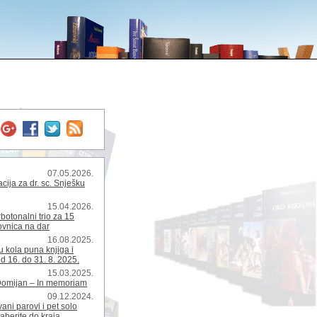
07.05.2026.
ija za dr. sc. Snješku
15.04.2026.
rbotonalni trio za 15
kovnica na dar
16.08.2025.
 kola puna knjiga i
d 16. do 31. 8. 2025.
15.03.2025.
Domijan – In memoriam
09.12.2024.
ani parovi i pet solo
zaberite do kraja