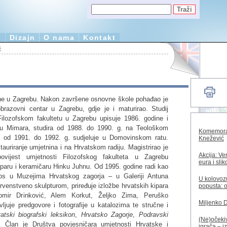
e
Dizajn
O nama
Kontakt
ć
ne u Zagrebu. Nakon završene osnovne škole pohađao je
razovni centar u Zagrebu, gdje je i maturirao. Studij
a Filozofskom fakultetu u Zagrebu upisuje 1986. godine i
ju Mimara, studira od 1988. do 1990. g. na Teološkom
Komemorac
i od 1991. do 1992. g. sudjeluje u Domovinskom ratu.
Knežević
auriranje umjetnina i na Hrvatskom radiju. Magistrirao je
Akcija: Ve
ijest umjetnosti Filozofskog fakulteta u Zagrebu
eura i sli
aru i keramičaru Hinku Juhnu. Od 1995. godine radi kao
os u Muzejima Hrvatskog zagorja – u Galeriji Antuna
U kolovozu
rvenstveno skulpturom, priređuje izložbe hrvatskih kipara
popusta: o
omir Drinković, Alem Korkut, Željko Zima, Peruško
Miljenko 
ljuje predgovore i fotografije u katalozima te stručne i
atski biografski leksikon
,
Hrvatsko Zagorje
,
Podravski
(Ne)očekiv
 Član je Društva povjesničara umjetnosti Hrvatske i
igrača – i