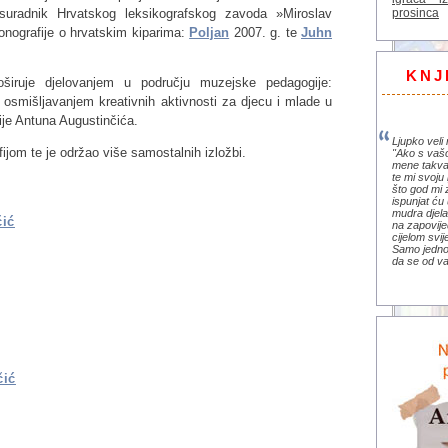
uradnik Hrvatskog leksikografskog zavoda »Miroslav
prosinca
onografije o hrvatskim kiparima:
Poljan
2007. g. te
Juhn
KNJ
oširuje djelovanjem u području muzejske pedagogije:
i osmišljavanjem kreativnih aktivnosti za djecu i mlade u
ije Antuna Augustinčića.
Ljupko veli 
fijom te je održao više samostalnih izložbi.
"Ako s vaš
mene takva
te mi svoju 
što god mi 
ispunjat ću 
mudra djela 
čić
na zapovije
cijelom svi
Samo jedno 
da se od va
čić