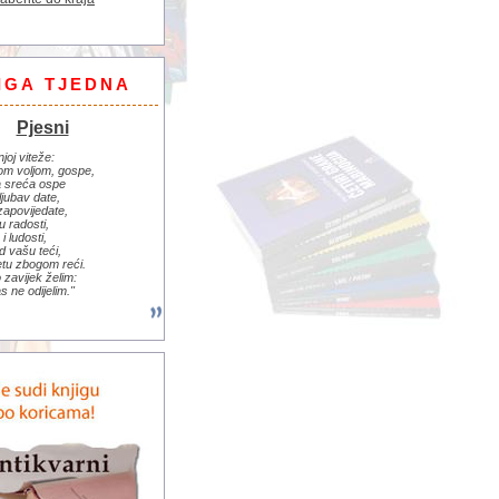
IGA TJEDNA
Pjesni
njoj viteže:
om voljom, gospe,
 sreća ospe
ljubav date,
zapovijedate,
u radosti,
i ludosti,
d vašu teći,
jetu zbogom reći.
zavijek želim:
s ne odijelim."