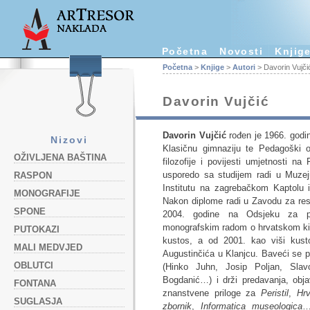
Početna
Novosti
Knjig
Početna
>
Knjige
>
Autori
> Davorin Vujči
Davorin Vujčić
Davorin Vujčić
rođen je 1966. godi
Nizovi
Klasičnu gimnaziju te Pedagoški ob
OŽIVLJENA BAŠTINA
filozofije i povijesti umjetnosti n
usporedo sa studijem radi u Muze
RASPON
Institutu na zagrebačkom Kaptolu 
MONOGRAFIJE
Nakon diplome radi u Zavodu za rest
SPONE
2004. godine na Odsjeku za pov
monografskim radom o hrvatskom kip
PUTOKAZI
kustos, a od 2001. kao viši kust
MALI MEDVJED
Augustinčića u Klanjcu. Baveći se p
OBLUTCI
(Hinko Juhn, Josip Poljan, Slav
Bogdanić…) i drži predavanja, objav
FONTANA
znanstvene priloge za
Peristil
,
Hrv
SUGLASJA
zbornik
,
Informatica museologica
…