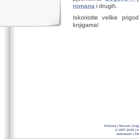
romana
i drugih.
Iskoristite velike prig
knjigama!
Početna
|
Novosti
|
Knji
© 1997-2026 |
A
webmaster
|
XH