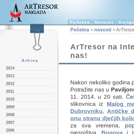
Početna
Novosti
Knjig
Početna
>
novosti
> ArTresor 
ArTresor na Inte
nas!
Arhiva
2014
2013
Nakon nekoliko godina p
2012
Potražite nas u
Paviljon
2011
11. 2014. u 20 sati. Če
2010
slikovnica iz
Malog me
2009
Dubrovniku
,
Antičke d
2008
onu stranu dječjih koli
2007
za sva vremena, p
2006
pjesništva,
Bogova i j