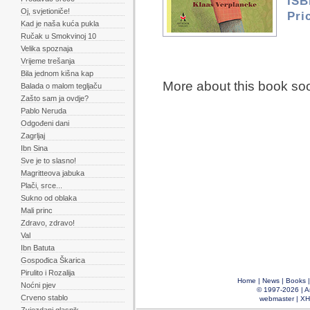
ISB
Oj, svjetioniče!
Pri
Kad je naša kuća pukla
Ručak u Smokvinoj 10
Velika spoznaja
Vrijeme trešanja
Bila jednom kišna kap
More about this book so
Balada o malom tegljaču
Zašto sam ja ovdje?
Pablo Neruda
Odgođeni dani
Zagrljaj
Ibn Sina
Sve je to slasno!
Magritteova jabuka
Plači, srce...
Sukno od oblaka
Mali princ
Zdravo, zdravo!
Val
Ibn Batuta
Gospođica Škarica
Pirulito i Rozalija
Home
|
News
|
Books
Noćni pjev
© 1997-2026 |
A
Crveno stablo
webmaster
|
XH