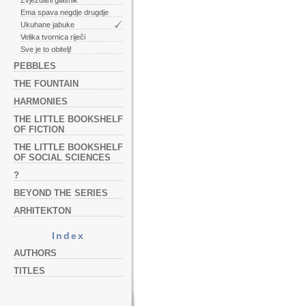
Zvjezdani glasnik
Ema spava negdje drugdje
Ukuhane jabuke
Velika tvornica riječi
Sve je to obitelj!
PEBBLES
THE FOUNTAIN
HARMONIES
THE LITTLE BOOKSHELF
OF FICTION
THE LITTLE BOOKSHELF
OF SOCIAL SCIENCES
?
BEYOND THE SERIES
ARHITEKTON
Index
AUTHORS
TITLES