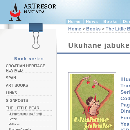
Home
News
Books
De
Home
>
Books
>
The Little 
Ukuhane jabuke
Book series
CROATIAN HERITAGE
REVIVED
SPAN
Illu
Tra
ART BOOKS
Ser
LINKS
Cod
SIGNPOSTS
Pag
THE LITTLE BEAR
Dim
U istom trenu, na Zemlji
For
Staze
Yea
Veliki vrt
Prodavač sreće