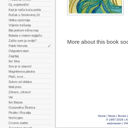
Oj, svjetioniče!
Kad je naša kuća pukla
Ručak u Smokvinoj 10
Velika spoznaja
Vrijeme trešanja
Bila jednom kišna kap
Balada o malom tegljaču
Zašto sam ja ovdje?
More about this book so
Pablo Neruda
Odgođeni dani
Zagrljaj
Ibn Sina
Sve je to slasno!
Magritteova jabuka
Plači, srce...
Sukno od oblaka
Mali princ
Zdravo, zdravo!
Val
Ibn Batuta
Gospođica Škarica
Pirulito i Rozalija
Home
|
News
|
Books
Noćni pjev
© 1997-2026 |
A
Crveno stablo
webmaster
|
XH