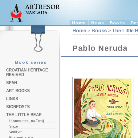
Home
News
Books
De
Home
>
Books
>
The Little 
Pablo Neruda
Book series
CROATIAN HERITAGE
REVIVED
SPAN
ART BOOKS
LINKS
SIGNPOSTS
THE LITTLE BEAR
U istom trenu, na Zemlji
Staze
Veliki vrt
Prodavač sreće