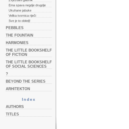
Zvjezdani glasnik
Ema spava negdje drugdje
Ukuhane jabuke
Velika tvornica riječi
Sve je to obitelj!
PEBBLES
THE FOUNTAIN
HARMONIES
THE LITTLE BOOKSHELF
OF FICTION
THE LITTLE BOOKSHELF
OF SOCIAL SCIENCES
?
BEYOND THE SERIES
ARHITEKTON
Index
AUTHORS
TITLES