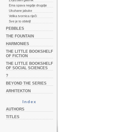
Zvjezdani glasnik
Ema spava negdje drugdje
Ukuhane jabuke
Velika tvornica riječi
Sve je to obitelj!
PEBBLES
THE FOUNTAIN
HARMONIES
THE LITTLE BOOKSHELF
OF FICTION
THE LITTLE BOOKSHELF
OF SOCIAL SCIENCES
?
BEYOND THE SERIES
ARHITEKTON
Index
AUTHORS
TITLES