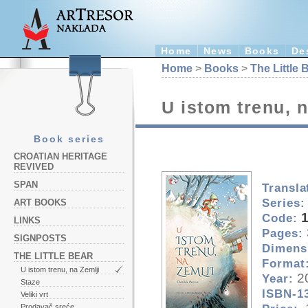
Home
News
Books
De
Home
>
Books
>
The Little 
U istom trenu, n
Book series
CROATIAN HERITAGE
REVIVED
SPAN
Transla
Series:
ART BOOKS
Code:
LINKS
Pages:
SIGNPOSTS
Dimens
THE LITTLE BEAR
Format
U istom trenu, na Zemlji
2
Year:
Staze
ISBN-1
Veliki vrt
Prodavač sreće