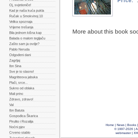
Price:
Oj, svjetioniče!
Kad je naša kuća pukla
Ručak u Smokvinoj 10
Velika spoznaja
Vrijeme trešanja
More about this book so
Bila jednom kišna kap
Balada o malom tegljaču
Zašto sam ja ovdje?
Pablo Neruda
Odgođeni dani
Zagrljaj
Ibn Sina
Sve je to slasno!
Magritteova jabuka
Plači, srce...
Sukno od oblaka
Mali princ
Zdravo, zdravo!
Val
Ibn Batuta
Gospođica Škarica
Pirulito i Rozalija
Home
|
News
|
Books
Noćni pjev
© 1997-2026 |
A
Crveno stablo
webmaster
|
XH