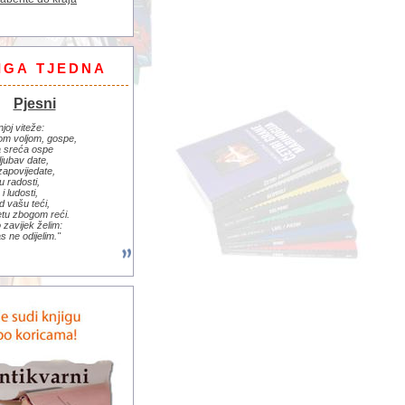
IGA TJEDNA
Pjesni
njoj viteže:
om voljom, gospe,
 sreća ospe
ljubav date,
zapovijedate,
u radosti,
i ludosti,
d vašu teći,
jetu zbogom reći.
zavijek želim:
s ne odijelim."