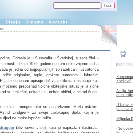
e
Dizajn
O nama
Kontakt
aum
odine. Odrasla je u Sunsvallu u Švedskoj, a sada živi u
mjetnost i dizajn 1979. godine i potom neko vrijeme radila
ada je jedna od najpopularnijih spisateljica i ilustratorica
priče originalne, tople, prožete humorom i iskrenim
Komemorac
Pija Lindenbaum opisuje doživljaje likova i osjećaje koji
Knežević
a možemo prepoznati tipične obiteljske situacije, a i one
Akcija: Ve
kad su smiješni, nekad ljuti, nekad obični, a nekad čudni,
eura i sli
U kolovozu
k jezika i mnogostruko su nagrađivane. Među ostalim,
popusta: o
Astrid Lindgren« za svoje cjelokupno djelo, kojim je
 djeci ne može ispričati priča.
Miljenko 
drugdje
(Siv sover vilse), koju je napisala i ilustrirala,
(Ne)očekiv
igrača – i