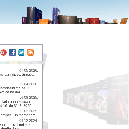
07.05.2026.
ija za dr. sc. Snješku
15.04.2026.
rbotonalni trio za 15
kovnica na dar
16.08.2025.
 kola puna knjiga i
d 16. do 31. 8. 2025.
15.03.2025.
Domijan – In memoriam
09.12.2024.
ani parovi i pet solo
zaberite do kraja