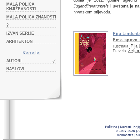
dobila je 2012. godine uglednu
MALA POLICA
Jugendliteraturpreis
i uvrštena je na
KNJIŽEVNOSTI
hrvatskom prijevodu.
MALA POLICA ZNANOSTI
?
IZVAN SERIJE
Pija Linden
Ema spava 
ARHITEKTON
Pija
Ilustrirala:
Željka
Prevela:
Kazala
AUTORI
NASLOVI
Početna
|
Novosti
|
Knji
© 1997-2026 |
A
webmaster
|
XH