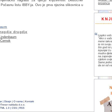
 Njemačku nagradu za dječju književnost
Deutscher
prosinca
 Počasnu listu IBBY-ja. Ovo je prva njezina slikovnica u
KNJ
baum
negdje drugdje
Ljupko veli 
 Lindenbaum
"Ako s vaš
 Černok
mene takva
te mi svoju 
što god mi 
ispunjat ću 
mudra djela 
na zapovije
cijelom svi
Samo jedno 
da se od va
ge
|
Dizajn
|
O nama
|
Kontakt
rTresor naklada d.o.o.
TML 1.0
|
CSS
|
RSS