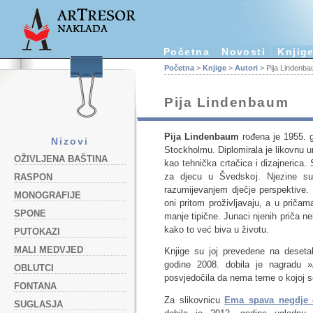
Početna
Novosti
Knjig
Početna
>
Knjige
>
Autori
> Pija Lindenb
Pija Lindenbaum
Pija Lindenbaum
rođena je 1955. g
Nizovi
Stockholmu. Diplomirala je likovnu u
OŽIVLJENA BAŠTINA
kao tehnička crtačica i dizajnerica. S
za djecu u Švedskoj. Njezine su 
RASPON
razumijevanjem dječje perspektive. 
MONOGRAFIJE
oni pritom proživljavaju, a u pričam
SPONE
manje tipične. Junaci njenih priča ne
kako to već biva u životu.
PUTOKAZI
MALI MEDVJED
Knjige su joj prevedene na deseta
godine 2008. dobila je nagradu »
OBLUTCI
posvjedočila da nema teme o kojoj se
FONTANA
Za slikovnicu
Ema spava negdje 
SUGLASJA