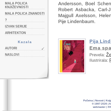
Andersson, Boel Schenl
MALA POLICA
KNJIŽEVNOSTI
Robert Asbacka, Carl-J
MALA POLICA ZNANOSTI
Majgull Axelsson, Hel
?
Pije Lindenbaum.
IZVAN SERIJE
ARHITEKTON
Pija Li
Kazala
Ema spa
AUTORI
Že
Prevela:
NASLOVI
Ilustrirala:
Početna
|
Novosti
|
Knji
© 1997-2026 |
A
webmaster
|
XH