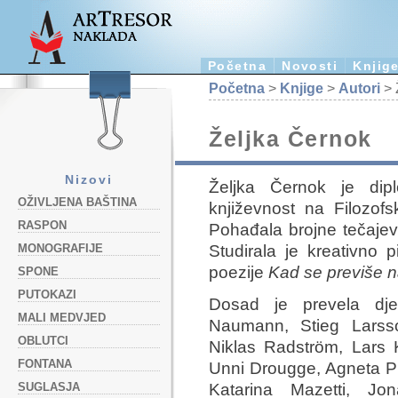
Početna
Novosti
Knjig
Početna
>
Knjige
>
Autori
> 
Željka Černok
Nizovi
Željka Černok je dipl
OŽIVLJENA BAŠTINA
književnost na Filozofs
RASPON
Pohađala brojne tečajeve
Studirala je kreativno 
MONOGRAFIJE
poezije
Kad se previše n
SPONE
PUTOKAZI
Dosad je prevela djel
MALI MEDVJED
Naumann, Stieg Larsso
OBLUTCI
Niklas Radström, Lars K
FONTANA
Unni Drougge, Agneta Pl
SUGLASJA
Katarina Mazetti, Jo