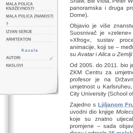
Shaw, Bill Viola, Peter 
MALA POLICA
panoramska i druga pro
KNJIŽEVNOSTI
Dome).
MALA POLICA ZNANOSTI
?
Objavio je više znanst
IZVAN SERIJE
Suosnivač je »zelene« t
»Xfrog«, sustav proc
ARHITEKTON
animacije, koji se – među
Kazala
su
Avatar
i
Alica u Zemlj
AUTORI
Od 2005. do 2011. bio je 
NASLOVI
ZKM Centru za umjetno
profesor je na Državn
umjetnost u Karlsruheu,
City University (School 
Zajedno s
Ljiljanom Fr
uvodni dio knjige
Molecu
koje su znatno utjecal
promjene – sada objavl