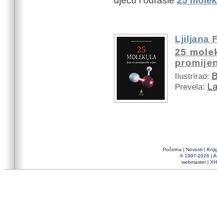
djecu i odrasle
25 moleku
Ljiljana 
25 mole
promijen
B
Ilustrirao:
La
Prevela:
Početna
|
Novosti
|
Knji
© 1997-2026 |
A
webmaster
|
XH