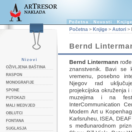
Početna
Novosti
Knjig
Početna
>
Knjige
>
Autori
> 
Bernd Linterma
Nizovi
Bernd Lintermann
rođen
OŽIVLJENA BAŠTINA
znanstvenik. Bavi se 
RASPON
vremenu, posebno inte
Njegov rad uključuje 
MONOGRAFIJE
projekcijska okruženja 
SPONE
muzejima i na festi
PUTOKAZI
InterCommunication Ce
MALI MEDVJED
Modern Art u Kopenhag
OBLUTCI
Karlsruheu, ISEA, DEAF i
FONTANA
s međunarodnom prizna
SUGLASJA