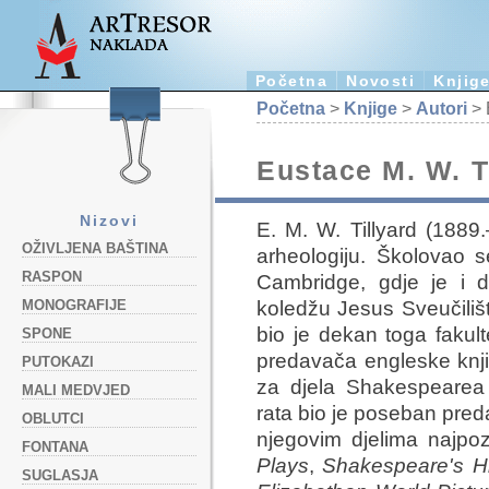
Početna
Novosti
Knjig
Početna
>
Knjige
>
Autori
> 
Eustace M. W. T
Nizovi
E. M. W. Tillyard (1889.–
OŽIVLJENA BAŠTINA
arheologiju. Školovao s
RASPON
Cambridge, gdje je i 
koledžu Jesus Sveučiliš
MONOGRAFIJE
bio je dekan toga fakult
SPONE
predavača engleske knjiž
PUTOKAZI
za djela Shakespearea
MALI MEDVJED
rata bio je poseban preda
OBLUTCI
njegovim djelima najpoz
FONTANA
Plays
,
Shakespeare's Hi
SUGLASJA