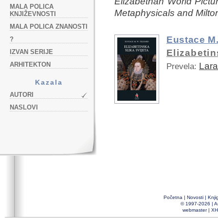
Elizabethan World Pictu
MALA POLICA
Metaphysicals and Milto
KNJIŽEVNOSTI
MALA POLICA ZNANOSTI
Eustace M.
?
Elizabetin
IZVAN SERIJE
ARHITEKTON
Lara
Prevela:
Kazala
AUTORI
NASLOVI
Početna
|
Novosti
|
Knji
© 1997-2026 |
A
webmaster
|
XH