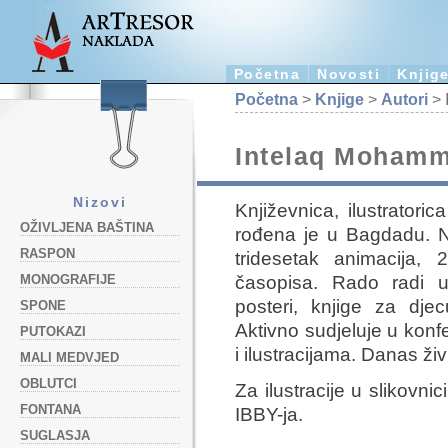
Početna
Novosti
Knjig
Početna
>
Knjige
>
Autori
> 
Intelaq Mohamm
Nizovi
Književnica, ilustratoric
OŽIVLJENA BAŠTINA
rođena je u Bagdadu. Nj
RASPON
tridesetak animacija,
časopisa. Rado radi u 
MONOGRAFIJE
posteri, knjige za dje
SPONE
Aktivno sudjeluje u konf
PUTOKAZI
i ilustracijama. Danas živ
MALI MEDVJED
OBLUTCI
Za ilustracije u slikovnic
FONTANA
IBBY-ja.
SUGLASJA