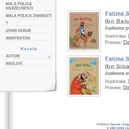
MALA POLICA
KNJIŽEVNOSTI
Fatima 
MALA POLICA ZNANOSTI
Ibn Bat
?
čudesna p
IZVAN SERIJE
Ilustrirala:
ARHITEKTON
Da
Preveo:
Kazala
AUTORI
Fatima 
NASLOVI
Ibn Sin
čudesna o
Ilustrirala:
Da
Preveo:
Početna
|
Novosti
|
Knji
© 1997-2026 |
A