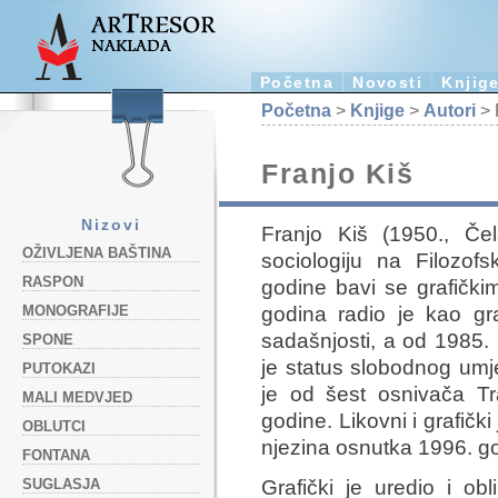
Početna
Novosti
Knjig
Početna
>
Knjige
>
Autori
> 
Franjo Kiš
Nizovi
Franjo Kiš (1950., Čela
OŽIVLJENA BAŠTINA
sociologiju na Filozo
RASPON
godine bavi se grafički
godina radio je kao gra
MONOGRAFIJE
sadašnjosti, a od 1985.
SPONE
je status slobodnog umj
PUTOKAZI
je od šest osnivača Tr
MALI MEDVJED
godine. Likovni i grafičk
OBLUTCI
njezina osnutka 1996. g
FONTANA
SUGLASJA
Grafički je uredio i ob