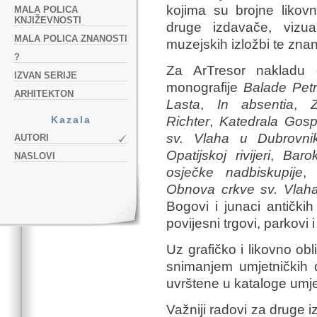
kojima su brojne likov
MALA POLICA
KNJIŽEVNOSTI
druge izdavače, vizualn
MALA POLICA ZNANOSTI
muzejskih izložbi te zna
?
Za ArTresor nakladu g
IZVAN SERIJE
monografije
Balade Pet
ARHITEKTON
Lasta
,
In absentia
,
Kazala
Richter
,
Katedrala Gosp
sv. Vlaha u Dubrovni
AUTORI
Opatijskoj rivijeri
,
Baro
NASLOVI
osječke nadbiskupije
Obnova crkve sv. Vlaha
Bogovi i junaci antičkih
povijesni trgovi, parkovi 
Uz grafičko i likovno ob
snimanjem umjetničkih dj
uvrštene u kataloge umjet
Važniji radovi za druge 