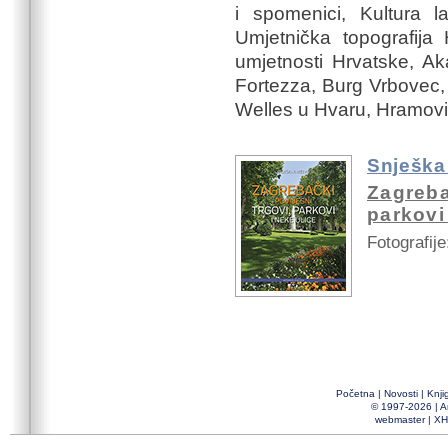
i spomenici, Kultura l
Umjetnička topografij
umjetnosti Hrvatske, Ak
Fortezza, Burg Vrbovec,
Welles u Hvaru, Hramovi o
Snješka
Zagreba
parkovi
Fotografije
Početna
|
Novosti
|
Knji
© 1997-2026 |
A
webmaster
|
XH