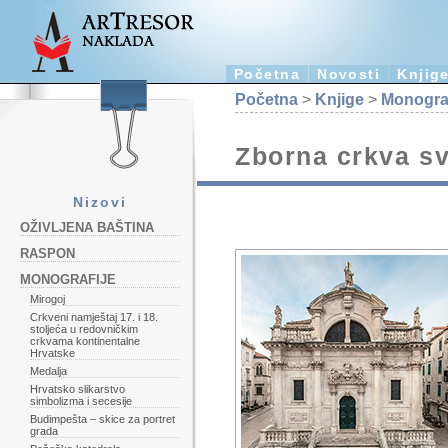
Početna
Novosti
Knjig
Početna
>
Knjige
>
Monograf
Zborna crkva sv
Nizovi
OŽIVLJENA BAŠTINA
RASPON
MONOGRAFIJE
Mirogoj
Crkveni namještaj 17. i 18.
stoljeća u redovničkim
crkvama kontinentalne
Hrvatske
Medalja
Hrvatsko slikarstvo
simbolizma i secesije
Budimpešta – skice za portret
grada