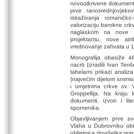
novootkrivene dokumente
prve ranosrednjovjeko
istraživanja romaničko
valorizaciju barokne cr
naglaskom na nove s
projektantu, nove atr
vrednovanje zahvata u 19.
Monografija obasiže 460
nacrti (izradili Ivan Ten
tabelarni prikazi analiza
(najvećim dijelom snimio
i umjetnina crkve sv. V
Groppellija. Na kraju 
dokumenti, izvori i lit
spomenika.
Objavljivanjem prve s
Vlaha u Dubrovniku obilj
obljetnica dovršetka gra