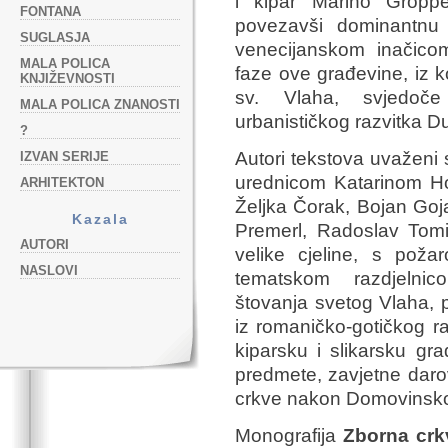
i kipar Marino Groppe
FONTANA
povezavši dominantnu
SUGLASJA
venecijanskom inačico
MALA POLICA
faze ove građevine, iz 
KNJIŽEVNOSTI
sv. Vlaha, svjedoč
MALA POLICA ZNANOSTI
urbanističkog razvitka D
?
Autori tekstova uvaženi 
IZVAN SERIJE
urednicom Katarinom Hor
ARHITEKTON
Željka Čorak, Bojan Goj
Kazala
Premerl, Radoslav Tomi
AUTORI
velike cjeline, s pož
NASLOVI
tematskom razdjelnico
štovanja svetog Vlaha, p
iz romaničko-gotičkog r
kiparsku i slikarsku građ
predmete, zavjetne darov
crkve nakon Domovinsko
Monografija
Zborna crk