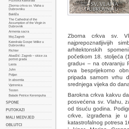
Požeška katedrala
Zborna crkva sv. Vlaha u
Dubrovniku
Bakliža
The Cathedral of the
Assumption of the Virgin in
Dubrovnik
Armenia sacra
Zborna crkva sv. V
Moj Zagreb
najprepoznatljivijih s
Katedrala Gospe Velike u
Dubrovniku
arhitektonskih spome
Richter
početkom 18. stoljeća (
Abadžić: Zagreb – skice za
portret grada
gradu« – na otvaranju P
Lasta
ova besprijekorno ob
Juhn
Poljan
pripada samom vrhu du
In absentia
srednjega vijeka do dan
Vjetrenica
Testen
Barokna crkva kakvu da
Balade Petrice Kerempuha
posvećena sv. Vlahu, za
SPONE
od tisuću godina. Podi
PUTOKAZI
crkve, izgrađena je 
MALI MEDVJED
katastrofalnog potresa 16
OBLUTCI