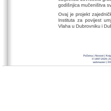
godišnjica mučeništva sv
Ovaj je projekt zajednič
Instituta za povijest u
Vlaha u Dubrovniku i Du
Početna
|
Novosti
|
Knji
© 1997-2026 |
A
webmaster
|
XH