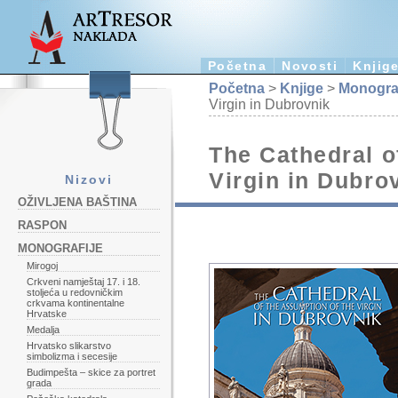
Početna
Novosti
Knjig
Početna
>
Knjige
>
Monograf
Virgin in Dubrovnik
The Cathedral o
Virgin in Dubro
Nizovi
OŽIVLJENA BAŠTINA
RASPON
MONOGRAFIJE
Mirogoj
Crkveni namještaj 17. i 18.
stoljeća u redovničkim
crkvama kontinentalne
Hrvatske
Medalja
Hrvatsko slikarstvo
simbolizma i secesije
Budimpešta – skice za portret
grada