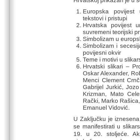
Hrvatskoj prikazan je u še
Europska povijest 
tekstovi i pristupi
Hrvatska povijest u
suvremeni teorijski pr
Simbolizam u europsk
Simbolizam i secesij
povijesni okvir
Teme i motivi u slika
Hrvatski slikari – Pr
Oskar Alexander, Rob
Menci Clement Crnči
Gabrijel Jurkić, Joz
Krizman, Mato Cele
Rački, Marko Rašica,
Emanuel Vidović.
U Zaključku je iznesena
se manifestirati u slikar
19. u 20. stoljeće. Ak