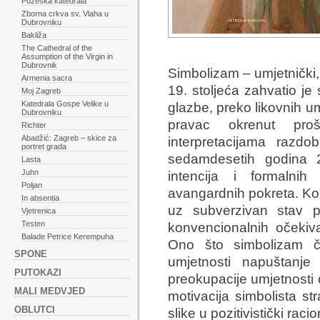
Požeška katedrala
Zborna crkva sv. Vlaha u
Dubrovniku
Bakliža
The Cathedral of the
Assumption of the Virgin in
Dubrovnik
Simbolizam – umjetnički, 
Armenia sacra
19. stoljeća zahvatio je
Moj Zagreb
Katedrala Gospe Velike u
glazbe, preko likovnih um
Dubrovniku
pravac okrenut pro
Richter
Abadžić: Zagreb – skice za
interpretacijama razdob
portret grada
sedamdesetih godina 2
Lasta
Juhn
intencija i formalnih
Poljan
avangardnih pokreta. Kor
In absentia
uz subverzivan stav p
Vjetrenica
Testen
konvencionalnih očekiva
Balade Petrice Kerempuha
Ono što simbolizam či
SPONE
umjetnosti napuštanje
PUTOKAZI
preokupacije umjetnosti
MALI MEDVJED
motivacija simbolista s
OBLUTCI
slike u pozitivistički raci