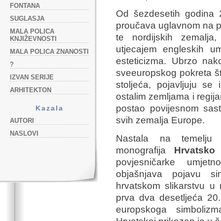
FONTANA
Od šezdesetih godina 2
SUGLASJA
proučava uglavnom na pr
MALA POLICA
te nordijskih zemalja
KNJIŽEVNOSTI
utjecajem engleskih umj
MALA POLICA ZNANOSTI
esteticizma. Ubrzo nak
?
sveeuropskog pokreta što 
IZVAN SERIJE
stoljeća, pojavljuju se
ARHITEKTON
ostalim zemljama i regij
postao povijesnom sast
Kazala
svih zemalja Europe.
AUTORI
NASLOVI
Nastala na temelju au
monografija
Hrvatsko 
povjesničarke umjet
objašnjava pojavu si
hrvatskom slikarstvu u 
prva dva desetljeća 20.
europskoga simboliz