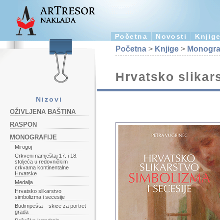
Početna
Novosti
Knjig
Početna
>
Knjige
>
Monograf
Hrvatsko slikar
Nizovi
OŽIVLJENA BAŠTINA
RASPON
MONOGRAFIJE
Mirogoj
Crkveni namještaj 17. i 18.
stoljeća u redovničkim
crkvama kontinentalne
Hrvatske
Medalja
Hrvatsko slikarstvo
simbolizma i secesije
Budimpešta – skice za portret
grada