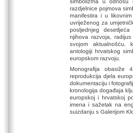
simbolizma u odnosu 
razdjelnice pojmova sim
manifestira i u likovni
uvriježenog za umjetničk
posljednjeg desetljeća
njihova razvoja, radiju
svojom aktualnošću, k
antologiji hrvatskog si
europskom razvoju.
Monografija obasiže 
reprodukcija djela euro
dokumentaciju i fotografij
kronologija događaja klj
europskoj i hrvatskoj pov
imena i sažetak na engl
suizdanju s Galerijom Klo