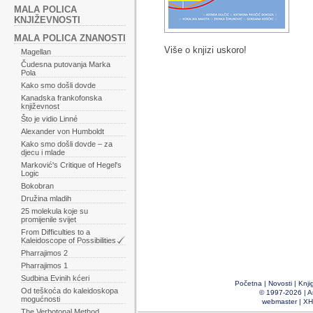
MALA POLICA
KNJIŽEVNOSTI
MALA POLICA ZNANOSTI
Više o knjizi uskoro!
Magellan
Čudesna putovanja Marka
Pola
Kako smo došli dovde
Kanadska frankofonska
književnost
Što je vidio Linné
Alexander von Humboldt
Kako smo došli dovde – za
djecu i mlade
Marković's Critique of Hegel's
Logic
Bokobran
Družina mladih
25 molekula koje su
promijenile svijet
From Difficulties to a
Kaleidoscope of Possibilities
Pharrajimos 2
Pharrajimos 1
Sudbina Evinih kćeri
Početna
|
Novosti
|
Knji
Od teškoća do kaleidoskopa
© 1997-2026 |
A
mogućnosti
webmaster
|
XH
The Verbotonal Method