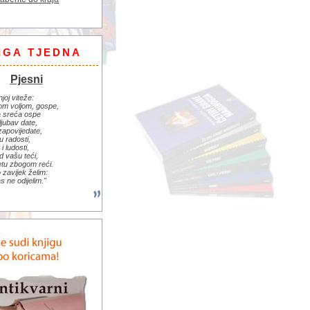
IGA TJEDNA
Pjesni
njoj viteže:
om voljom, gospe,
 sreća ospe
ljubav date,
zapovijedate,
u radosti,
i ludosti,
d vašu teći,
jetu zbogom reći.
zavijek želim:
s ne odijelim."