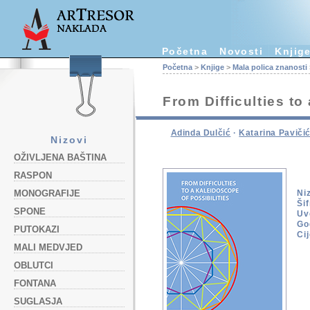
Početna
Novosti
Knjig
Početna
>
Knjige
>
Mala polica znanosti
From Difficulties to
Adinda Dulčić
·
Katarina Paviči
Nizovi
OŽIVLJENA BAŠTINA
RASPON
MONOGRAFIJE
Ni
Šif
SPONE
Uv
Go
PUTOKAZI
Ci
MALI MEDVJED
OBLUTCI
FONTANA
SUGLASJA