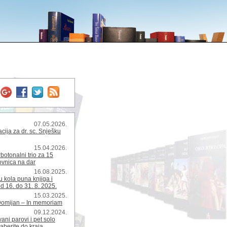
07.05.2026.
ija za dr. sc. Snješku
15.04.2026.
rbotonalni trio za 15
kovnica na dar
16.08.2025.
 kola puna knjiga i
d 16. do 31. 8. 2025.
15.03.2025.
Domijan – In memoriam
09.12.2024.
ani parovi i pet solo
zaberite do kraja