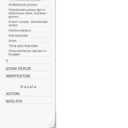
Arhitektonski prostor
Verbotonalni pristup djeci s
teškoćama sluha, slušanja i
govora
Govor i čovjek. Verbotonalni
sistem
Glazba prijelaza
Rétrospection
Actes
Tečaj opće lingvistike
Österreichische Literatur in
Kroatien
?
IZVAN SERIJE
ARHITEKTON
Kazala
AUTORI
NASLOVI