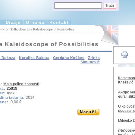
e
Dizajn
O nama
Kontakt
> From Difficulties to a Kaleidoscope of Possibilities
 a Kaleidoscope of Possibilities
ć Dokoza
·
Koraljka Bakota
·
Gordana Koščec
·
Zrinka
Šimunović
Komemorac
Knežević
Mala polica znanosti
z:
25019
ra:
Akcija: Ve
meki
ez:
eura i sli
2014.
dina izdanja:
0,00 €
jena:
U kolovozu
popusta: o
Naruči
Miljenko 
(Ne)očekiv
igrača – i