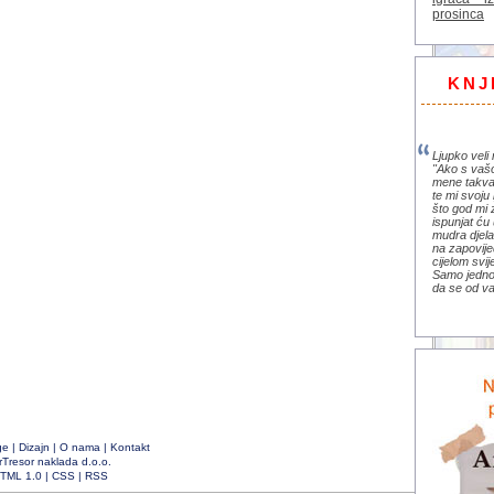
prosinca
KNJ
Ljupko veli 
"Ako s vaš
mene takva
te mi svoju 
što god mi 
ispunjat ću 
mudra djela 
na zapovije
cijelom svi
Samo jedno 
da se od va
ge
|
Dizajn
|
O nama
|
Kontakt
rTresor naklada d.o.o.
TML 1.0
|
CSS
|
RSS