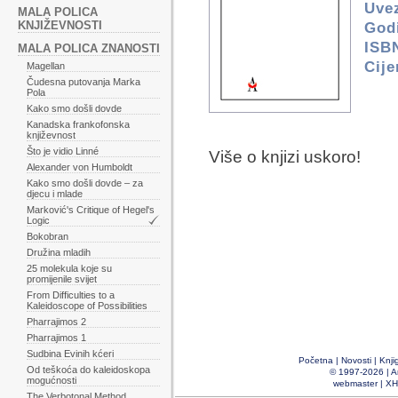
Uve
MALA POLICA
KNJIŽEVNOSTI
Godi
ISB
MALA POLICA ZNANOSTI
Cij
Magellan
Čudesna putovanja Marka
Pola
Kako smo došli dovde
Kanadska frankofonska
književnost
Što je vidio Linné
Više o knjizi uskoro!
Alexander von Humboldt
Kako smo došli dovde – za
djecu i mlade
Marković's Critique of Hegel's
Logic
Bokobran
Družina mladih
25 molekula koje su
promijenile svijet
From Difficulties to a
Kaleidoscope of Possibilities
Pharrajimos 2
Pharrajimos 1
Sudbina Evinih kćeri
Početna
|
Novosti
|
Knji
Od teškoća do kaleidoskopa
© 1997-2026 |
A
mogućnosti
webmaster
|
XH
The Verbotonal Method