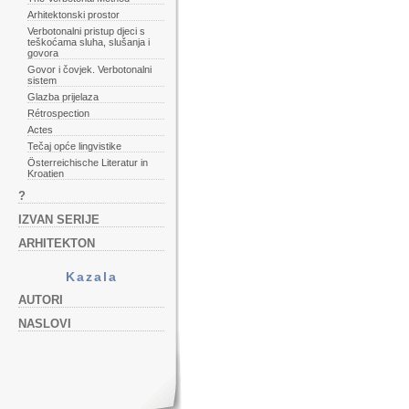
Arhitektonski prostor
Verbotonalni pristup djeci s
teškoćama sluha, slušanja i
govora
Govor i čovjek. Verbotonalni
sistem
Glazba prijelaza
Rétrospection
Actes
Tečaj opće lingvistike
Österreichische Literatur in
Kroatien
?
IZVAN SERIJE
ARHITEKTON
Kazala
AUTORI
NASLOVI