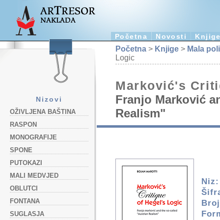
Početna
Novosti
Knjig
Početna
>
Knjige
>
Mala pol
Logic
Marković's Crit
Franjo Marković an
Nizovi
Realism"
OŽIVLJENA BAŠTINA
RASPON
MONOGRAFIJE
SPONE
PUTOKAZI
MALI MEDVJED
Niz:
OBLUTCI
Šifr
FONTANA
Broj
For
SUGLASJA