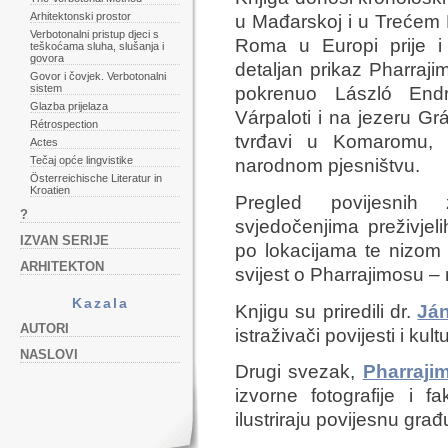
Arhitektonski prostor
u Mađarskoj i u Trećem R
Verbotonalni pristup djeci s
Roma u Europi prije i
teškoćama sluha, slušanja i
govora
detaljan prikaz Pharrajim
Govor i čovjek. Verbotonalni
sistem
pokrenuo László End
Glazba prijelaza
Várpaloti i na jezeru Gr
Rétrospection
tvrđavi u Komaromu, 
Actes
Tečaj opće lingvistike
narodnom pjesništvu.
Österreichische Literatur in
Kroatien
Pregled povijesnih
?
svjedočenjima preživje
IZVAN SERIJE
po lokacijama te nizom
ARHITEKTON
svijest o Pharrajimosu 
Kazala
Knjigu su priredili dr.
Já
AUTORI
istraživači povijesti i k
NASLOVI
Drugi svezak,
Pharraji
izvorne fotografije i f
ilustriraju povijesnu gra