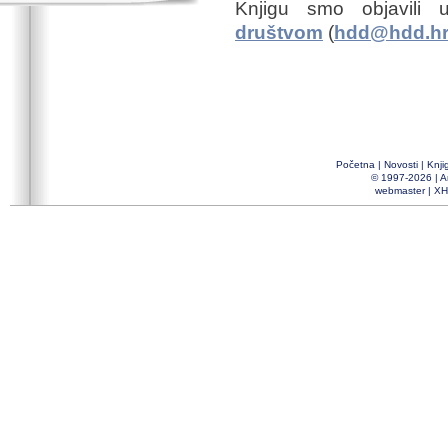
Knjigu smo objavili
društvom
(
hdd@hdd.h
Početna
|
Novosti
|
Knji
© 1997-2026 |
A
webmaster
|
XH