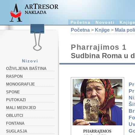
Početna
Novosti
Knjig
Početna
>
Knjige
>
Mala pol
Pharrajimos 1
Sudbina Roma u d
Nizovi
OŽIVLJENA BAŠTINA
RASPON
Pr
MONOGRAFIJE
Pr
SPONE
Ni
PUTOKAZI
Ši
MALI MEDVJED
Br
OBLUTCI
Fo
FONTANA
Uv
Go
SUGLASJA