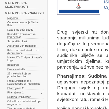
IS
MALA POLICA
Ci
KNJIŽEVNOSTI
MALA POLICA ZNANOSTI
Magellan
Čudesna putovanja Marka
Pola
Kako smo došli dovde
Drugi svjetski rat don
Kanadska frankofonska
stradanja milijunima lj
književnost
Što je vidio Linné
događaji iz tog vremena z
Alexander von Humboldt
filmu; dokumenti se čuv
Kako smo došli dovde – za
djecu i mlade
sudionika bilježe se 
Marković's Critique of Hegel's
umjetničkim djelima,
Logic
Bokobran
pamćenja, a žrtve bezim
Družina mladih
25 molekula koje su
Pharrajimos: Sudbin
promijenile svijet
From Difficulties to a
uglavnom nepoznatoj p
Kaleidoscope of Possibilities
Drugoga svjetskog rata
Pharrajimos 2
Pharrajimos 1
komadati, uništavati 
Sudbina Evinih kćeri
svjetskom ratu, romski H
Od teškoća do kaleidoskopa
mogućnosti
Knjiga donosi kronološki
The Verbotonal Method