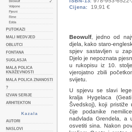
978-953-6522-
ISBN-13:
Beowulf
19,91 €
Cijena:
Volpone
Pjesni
Rime
Edda
PUTOKAZI
Beowulf
, jedno od najv
MALI MEDVJED
djela, kako staro-engleski
OBLUTCI
spjev sastavljen u zap
FONTANA
Djelo je nepoznata pjesn
SUGLASJA
u rukopisu iz 10. stol
MALA POLICA
vjerojatno zbili početk
KNJIŽEVNOSTI
svijetu.
MALA POLICA ZNANOSTI
?
U spjevu se slavi lege
IZVAN SERIJE
kralja Hygelaca (Geat
ARHITEKTON
Švedskoj), koji pristiž
čije podanike nemilic
Kazala
nadvlada Grendela, a u
AUTORI
osvetiti sina. Nakon po
NASLOVI