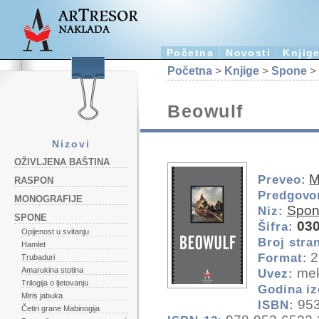
Početna
Novosti
Knjig
Početna
>
Knjige
>
Spone
> 
Beowulf
Nizovi
OŽIVLJENA BAŠTINA
M
Preveo:
RASPON
Predgovo
MONOGRAFIJE
Spo
Niz:
SPONE
03
Šifra:
Opijenost u svitanju
Broj stra
Hamlet
2
Format:
Trubaduri
mek
Amarukina stotina
Uvez:
Trilogija o ljetovanju
Godina iz
Miris jabuka
953
ISBN:
Četiri grane Mabinogija