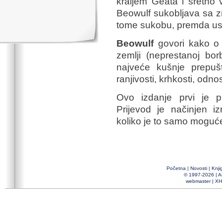
kraljem Geata i sretno 
Beowulf sukobljava sa zm
tome sukobu, premda uspi
Beowulf
govori kako o 
zemlji (neprestanoj bor
najveće kušnje prepuš
ranjivosti, krhkosti, odno
Ovo izdanje prvi je p
Prijevod je načinjen i
koliko je to samo moguće
Početna
|
Novosti
|
Knji
© 1997-2026 |
A
webmaster
|
XH