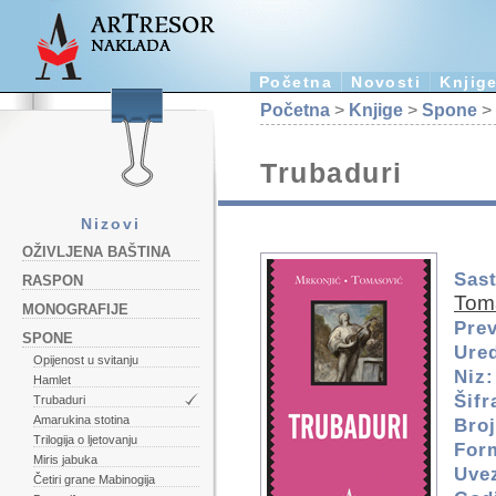
Početna
Novosti
Knjig
Početna
>
Knjige
>
Spone
> 
Trubaduri
Nizovi
OŽIVLJENA BAŠTINA
Sast
RASPON
Tom
MONOGRAFIJE
Pre
SPONE
Ured
Opijenost u svitanju
Niz:
Hamlet
Šifr
Trubaduri
Amarukina stotina
Broj
Trilogija o ljetovanju
For
Miris jabuka
Uve
Četiri grane Mabinogija