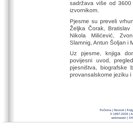
sadržava više od 3600 
izvornikom.
Pjesme su preveli vrhun
Željka Čorak, Bratisla
Nikola Milićević, Zvo
Slamnig, Antun Šoljan i 
Uz pjesme, knjiga don
povijesni uvod, pregled
pjesništva, biografske
provansalskome jeziku i 
Početna
|
Novosti
|
Knji
© 1997-2026 |
A
webmaster
|
XH