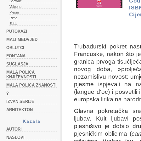
Godi
Beowulf
ISB
Volpone
Pjesni
Cij
Rime
Edda
PUTOKAZI
MALI MEDVJED
Trubadurski pokret nas
OBLUTCI
Francuske, nakon što j
FONTANA
granica prvoga tisućlje
SUGLASJA
novog doba, »proljeć
MALA POLICA
nezamislivu novost: umj
KNJIŽEVNOSTI
pjesme ispjevali na 
MALA POLICA ZNANOSTI
(langue d'oc) i posvetil
?
europska lirika na narod
IZVAN SERIJE
ARHITEKTON
Glavna pokretačka sna
ljubav. Kult ljubavi 
Kazala
pjesništvo je dobilo d
AUTORI
pjesničkim oblicima (
ca
NASLOVI