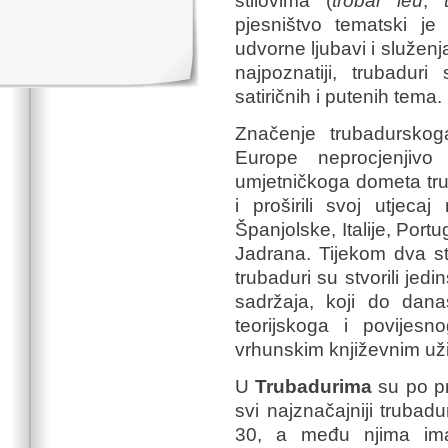
stilovima (
trobar leu
,
pjesništvo tematski je
udvorne ljubavi i služen
najpoznatiji, trubaduri 
satiričnih i putenih tema.
Značenje trubadurskoga
Europe neprocjenjivo
umjetničkoga dometa tru
i proširili svoj utjeca
Španjolske, Italije, Port
Jadrana. Tijekom dva sto
trubaduri su stvorili jed
sadržaja, koji do dan
teorijskoga i povijes
vrhunskim književnim už
U
Trubadurima
su po pr
svi najznačajniji trubadu
30, a među njima ima 