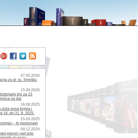
07.05.2026.
ija za dr. sc. Snješku
15.04.2026.
rbotonalni trio za 15
kovnica na dar
16.08.2025.
 kola puna knjiga i
d 16. do 31. 8. 2025.
15.03.2025.
Domijan – In memoriam
09.12.2024.
ani parovi i pet solo
zaberite do kraja