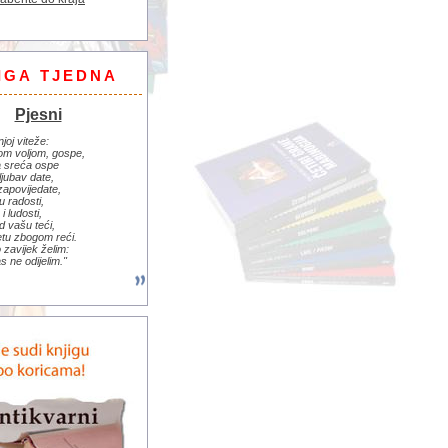
IGA TJEDNA
Pjesni
njoj viteže:
om voljom, gospe,
 sreća ospe
ljubav date,
zapovijedate,
u radosti,
i ludosti,
d vašu teći,
jetu zbogom reći.
zavijek želim:
s ne odijelim."