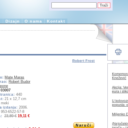
e
Dizajn
O nama
Kontakt
Robert Frost
Komemorac
Mate Maras
o:
Knežević
Robert Budor
irao:
pone
Akcija: Ve
03007
eura i sli
440
tranica:
21 x 12,7 cm
t:
U kolovozu
meki
popusta: o
2006.
a izdanja:
953-6522-57-8
Miljenko 
23,89 €
19,11 €
a:
(Ne)očekiv
Naruči
igrača – i