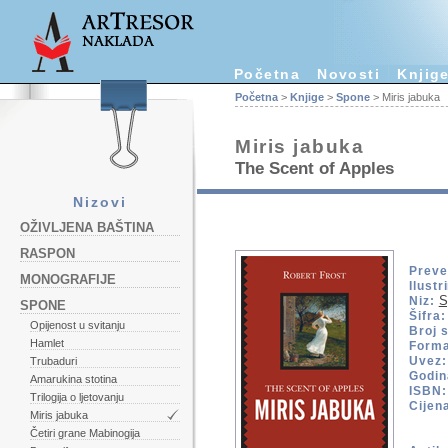
Početna
Novosti
Knjig
Početna
>
Knjige
>
Spone
> Miris jabuka
Miris jabuka
The Scent of Apples
Nizovi
OŽIVLJENA BAŠTINA
RASPON
Preve
MONOGRAFIJE
Ilustr
S
Niz:
SPONE
Šifra:
Opijenost u svitanju
Broj s
Hamlet
Forma
Uvez:
Trubaduri
Godin
Amarukina stotina
ISBN:
Trilogija o ljetovanju
Cijen
Miris jabuka
Četiri grane Mabinogija