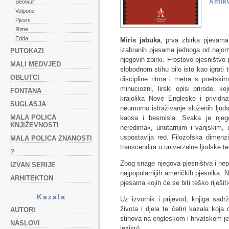
Antikv
Beowulf
Volpone
Pjesni
Rime
Edda
Miris jabuka
, prva zbirka pjesama
izabranih pjesama jednoga od najomilj
PUTOKAZI
njegovih zbirki. Frostovo pjesništvo 
MALI MEDVJED
slobodnom stihu bilo isto kao igrati 
OBLUTCI
discipline ritma i metra s poetski
minuciozni, lirski opisi prirode, 
FONTANA
krajolika Nove Engleske i prividn
SUGLASJA
neumorno istraživanje složenih ljud
MALA POLICA
kaosa i besmisla. Svaka je njeg
KNJIŽEVNOSTI
neredima«, unutarnjim i vanjskim, 
uspostavlja red. Filozofska dimenzi
MALA POLICA ZNANOSTI
transcendira u univerzalne ljudske t
?
Zbog snage njegova pjesništva i nepr
IZVAN SERIJE
najpopularnijih američkih pjesnika. N
ARHITEKTON
pjesama kojih će se biti teško riješiti
Kazala
Uz izvornik i prijevod, knjiga sadr
života i djela te četiri kazala koja 
AUTORI
stihova na engleskom i hrvatskom j
NASLOVI
jeziku).