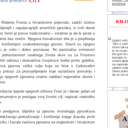
arni primjerci:
5,31 €
prosinca
KNJ
 Roberta Frosta u hrvatskome prijevodu, sadrži stotinu
enijih i najutjecajnijih američkih pjesnika, iz svih devet
po formi je posve tradicionalno – smatrao je da bi pisati u
tenis bez mreže. Njegova inovativnost bila je u preplitanju
Ljupko veli 
"Ako s vaš
m korištenjem svakodnevnoga govora. Slavni su njegovi
mene takva
koju je volio i dobro poznavao. No pastoralna smirenost
te mi svoju 
što god mi 
a jednostavnost ruralnoga života okvir su za Frostovo
ispunjat ću 
skih odnosa i dramatične čovjekove borbe protiv gubitka,
mudra djela 
na zapovije
ova pjesma »slika volje koja se hrve s čudnovatim
cijelom svi
u potrazi za prosvjetljenjem koje razrješava pomutnju i
Samo jedno 
da se od va
ja njegovih pjesama znatno nadilazi regionalne okvire i
eme.
olazne ljepote njegovih stihova Frost je i danas jedan od
esumnjivo je postigao svoj životni cilj: napisati »nekoliko
«.
ži predgovor, bilješke uz pjesme, kronologiju pjesnikova
olakšavaju pretraživanje i korištenje knjige (kazala prvih
eziku i kazala naslova pjesama na engleskom i hrvatskom