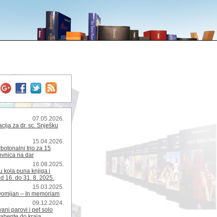
07.05.2026.
ija za dr. sc. Snješku
15.04.2026.
rbotonalni trio za 15
kovnica na dar
16.08.2025.
 kola puna knjiga i
d 16. do 31. 8. 2025.
15.03.2025.
Domijan – In memoriam
09.12.2024.
ani parovi i pet solo
zaberite do kraja