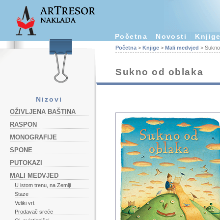
Početna
Novosti
Knjig
Početna
>
Knjige
>
Mali medvjed
> Sukno
Sukno od oblaka
Nizovi
OŽIVLJENA BAŠTINA
RASPON
MONOGRAFIJE
SPONE
PUTOKAZI
MALI MEDVJED
U istom trenu, na Zemlji
Staze
Veliki vrt
Prodavač sreće