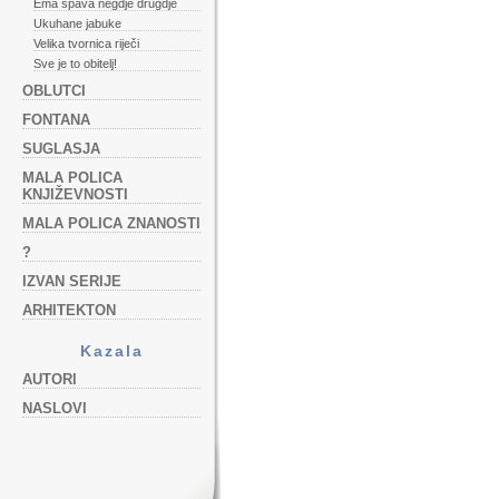
Ema spava negdje drugdje
Ukuhane jabuke
Velika tvornica riječi
Sve je to obitelj!
OBLUTCI
FONTANA
SUGLASJA
MALA POLICA
KNJIŽEVNOSTI
MALA POLICA ZNANOSTI
?
IZVAN SERIJE
ARHITEKTON
Kazala
AUTORI
NASLOVI