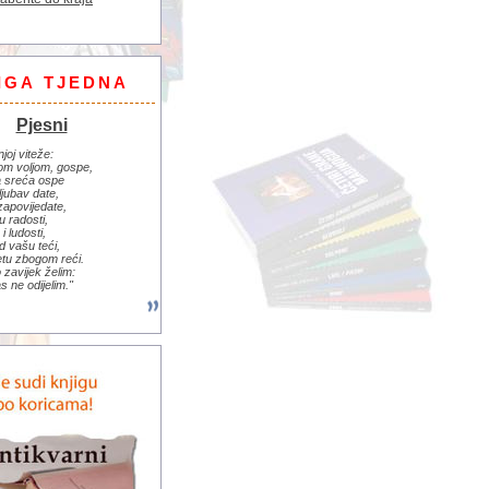
IGA TJEDNA
Pjesni
njoj viteže:
om voljom, gospe,
 sreća ospe
ljubav date,
zapovijedate,
u radosti,
i ludosti,
d vašu teći,
jetu zbogom reći.
zavijek želim:
s ne odijelim."