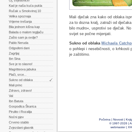
Oj, svjetioniče!
Kad je naša kuća pukla
Ručak u Smokvinoj 10
Velika spoznaja
Mali dječak zna kako od oblaka ispr
Vrijeme trešanja
za to dozna kralj, zatraži od dječa
Bila jednom kišna kap
bilo mudro«, usprotivi se dječak. No 
Balada o malom tegljaču
svijet se počne mijenjati.
Zašto sam ja ovdje?
Sukno od oblaka
Michaela Catchp
Pablo Neruda
Odgođeni dani
o pohlepi i nesebičnosti, o krhkosti 
Zagrljaj
je zaštitimo.
Ibn Sina
Sve je to slasno!
Magritteova jabuka
Plači, srce...
Sukno od oblaka
Mali princ
Zdravo, zdravo!
Val
Ibn Batuta
Gospođica Škarica
Pirulito i Rozalija
Noćni pjev
Početna
|
Novosti
|
Knji
Crveno stablo
© 1997-2026 |
A
webmaster
|
XH
Zvjezdani glasnik