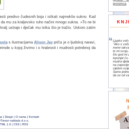
prosinca
esti predivo čudesnih boja i istkati najmekše sukno. Kad
KNJ
ka da mu za kraljevsko ruho načini mnogo sukna. »To ne bi
kralj ustraje i dječak mu istka što je tražio. Uskoro zatim
Ljupko veli 
oola
s ilustracijama
Alison Jay
priča je o ljudskoj naravi,
"Ako s vaš
prirode u kojoj živimo i o hrabrosti i mudrosti potrebnoj da
mene takva
te mi svoju 
što god mi 
ispunjat ću 
mudra djela 
na zapovije
cijelom svi
Samo jedno 
da se od va
ge
|
Dizajn
|
O nama
|
Kontakt
rTresor naklada d.o.o.
TML 1.0
|
CSS
|
RSS