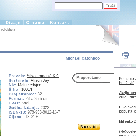
e
Dizajn
O nama
Kontakt
 od oblaka
Michael Catchpool
Silva Tomanić Kiš
Prevela:
Preporučeno
Komemorac
Alison Jay
Ilustrirala:
Knežević
Mali medvjed
Niz:
10014
Šifra:
Akcija: Ve
32
Broj stranica:
eura i sli
28 x 25,5 cm
Format:
tvrdi
Uvez:
U kolovozu
2022.
Godina izdanja:
popusta: o
978-953-8012-16-7
ISBN-13:
13,01 €
Cijena:
Miljenko 
Naruči
(Ne)očekiv
igrača – i