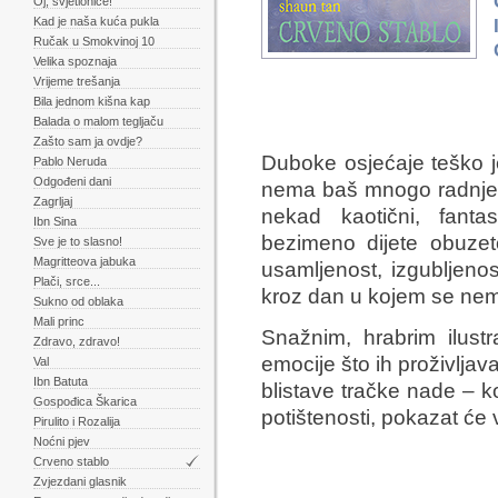
Oj, svjetioniče!
Kad je naša kuća pukla
Ručak u Smokvinoj 10
Velika spoznaja
Vrijeme trešanja
Bila jednom kišna kap
Balada o malom tegljaču
Zašto sam ja ovdje?
Duboke osjećaje teško je
Pablo Neruda
Odgođeni dani
nema baš mnogo radnje, 
Zagrljaj
nekad kaotični, fantast
Ibn Sina
bezimeno dijete obuzet
Sve je to slasno!
Magritteova jabuka
usamljenost, izgubljenos
Plači, srce...
kroz dan u kojem se ne
Sukno od oblaka
Mali princ
Snažnim, hrabrim ilust
Zdravo, zdravo!
emocije što ih proživljavaj
Val
Ibn Batuta
blistave tračke nade – k
Gospođica Škarica
potištenosti, pokazat će 
Pirulito i Rozalija
Noćni pjev
Crveno stablo
Zvjezdani glasnik