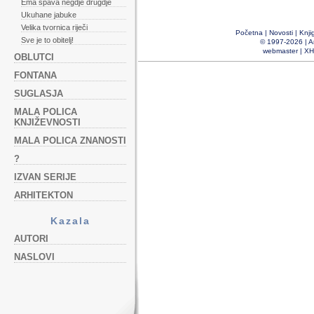
Ema spava negdje drugdje
Ukuhane jabuke
Velika tvornica riječi
Početna
|
Novosti
|
Knji
Sve je to obitelj!
© 1997-2026 |
A
webmaster
|
XH
OBLUTCI
FONTANA
SUGLASJA
MALA POLICA
KNJIŽEVNOSTI
MALA POLICA ZNANOSTI
?
IZVAN SERIJE
ARHITEKTON
Kazala
AUTORI
NASLOVI