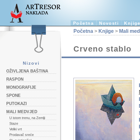
Početna
Novosti
Knjig
Početna
>
Knjige
>
Mali med
Crveno stablo
Nizovi
OŽIVLJENA BAŠTINA
RASPON
MONOGRAFIJE
SPONE
PUTOKAZI
MALI MEDVJED
U istom trenu, na Zemlji
Staze
Veliki vrt
Prodavač sreće